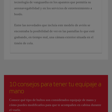
tecnología de vanguardia en los aparatos que permitía su
aeronavegabilidad y en los servicios de entretenimiento a
bordo.
Entre las novedades que incluía este modelo de avión se
encontraba la posibilidad de ver en las pantallas lo que está
grabando, en tiempo real, una cámara exterior situada en el
timón de cola.
10 consejos para tener tu equipaje a
mano
Conoce qué tipo de bultos son considerados equipaje de mano y
cómo puedes modificarlos para que te acompañen en cabina durante
el vuelo.