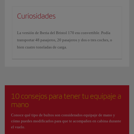
Curiosidades
La versión de Iberia del Bristol 170 era convertible. Podía
transportar 48 pasajeros, 20 pasajeros y dos o tres coches, o
bien cuatro toneladas de carga.
10 consejos para tener tu equipaje a
mano
Conoce qué tipo de bultos son considerados equipaje de mano y
cómo puedes modificarlos para que te acompañen en cabina durante
el vuelo.