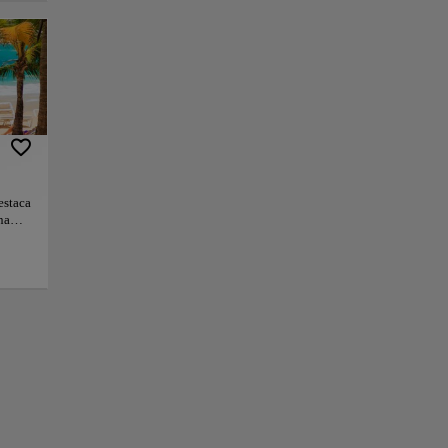
queza marina. La
loración submarina.
 dentro de un
creando un entorno
isaje costero. La
rena de San Juan.
estaca
na
a el
+
da,
os,
−
ndo un
binar
aje
Juan.