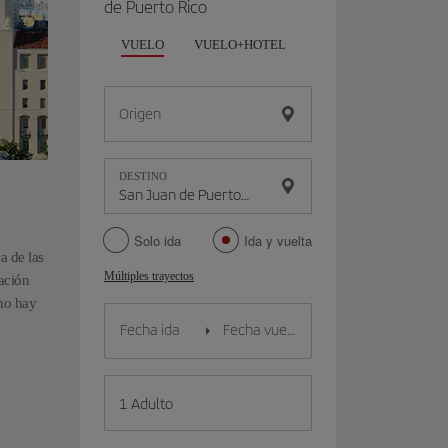
de Puerto Rico
VUELO
VUELO+HOTEL
VUELO+COCHE
Origen
DESTINO
Solo ida
Ida y vuelta
a de las
Múltiples trayectos
ación
omo hay