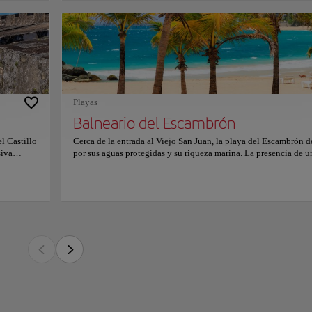
rio
es, jugos
 al Viejo San Juan, la playa del Escambrón destaca por sus aguas protegidas y su ri
opuesta
rrera natural de arrecife la ha convertido en un lugar ideal para el snorkel y la exp
os y
confluyen
na dorada, zonas de sombra y aguas tranquilas perfectas para el baño. Su ubicación
ausa
ite acceder a senderos, espacios naturales y puntos cercanos de interés histórico, 
aceres
.
ión sobre
Playas
ugar permite combinar descanso y descubrimiento, observando la vida marina y el pa
raleza y comodidad genera una experiencia relajante que muestra una faceta más se
Balneario del Escambrón
l Castillo
Cerca de la entrada al Viejo San Juan, la playa del Escambrón d
siva
por sus aguas protegidas y su riqueza marina. La presencia de u
rme escala
barrera natural de arrecife la ha convertido en un lugar ideal par
más
snorkel y la exploración submarina. La playa ofrece arena dora
red de
zonas de sombra y aguas tranquilas perfectas para el baño. Su
ostrando
ubicación dentro de un parque costero permite acceder a sender
itas
espacios naturales y puntos cercanos de interés histórico, crea
adizos
entorno variado y atractivo. Disfrutar de este lugar permite com
r del
descanso y descubrimiento, observando la vida marina y el pais
y espacios
costero. La armonía entre naturaleza y comodidad genera una
as más
experiencia relajante que muestra una faceta más serena de San 
entre las
fine un
ás
oficial.