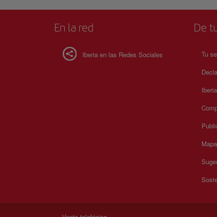
En la red
De tu
Tu se
Iberia en las Redes Sociales
Decla
Iberi
Compr
Publi
Mapa 
Suger
Soste
Venta telefónica