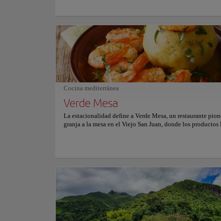
consolidó como un símbolo de resistencia y dominio marít
Muros de piedra maciza, terrazas escalonadas y garitas vigi
definen la silueta inconfundible de El Morro. La fortaleza 
despliega en seis niveles con baluartes, túneles y amplias 
que conducen hacia impresionantes vistas del océano Atlán
reflejando una ingeniería militar adaptada al entorno coste
Recorrer sus murallas permite percibir la magnitud del luga
el viento marino y el sonido de las olas evocan siglos de hi
vistas abarcan desde el Atlántico hasta la ciudad moderna 
Juan, generando un contraste visual que invita a contempla
Cocina mediterránea
esencia histórica de Puerto Rico. Para más información sob
y precios, consulte su sitio web oficial.
Verde Mesa
La estacionalidad define a Verde Mesa, un restaurante pion
granja a la mesa en el Viejo San Juan, donde los productos 
dan forma a un menú en constante evolución, arraigado en 
herencia agrícola de Puerto Rico y la creatividad culinaria
contemporánea. Los platos emblemáticos destacan ingredi
vibrantes del Caribe, desde ceviche de pesca fresca hasta 
ricamente sazonado, acompañados de cócteles artesanales
infusionados con hierbas y frutas tropicales que realzan cad
de sabor con un equilibrio refinado. El interior íntimo com
texturas rústicas con minimalismo moderno, creando un a
cálido y artístico donde una iluminación suave y elementos
invitan a una experiencia gastronómica relajada pero sofist
Para más información sobre reservas y precios, consulte su 