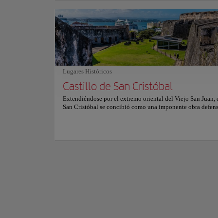
rellenarse con jamón y queso fundido, logrando un equilib
perfecto entre dulce y salado. Platos de desayuno abundant
Cerca de la entrada
tropicales y café puertorriqueño intenso completan una pr
presencia de una ba
auténtica y llena de sabor local. Entre mostradores animad
aromas envolventes, se crea un ambiente acogedor donde 
La playa ofrece are
residentes y visitantes. La experiencia se vive como una p
parque costero perm
vibrante y reconfortante, donde la calidez cultural y los pl
variado y atractivo
sencillos se entrelazan de forma natural. Para más informac
reservas y precios, consulte su sitio web oficial.
Lugares Históricos
Disfrutar de este l
Mostrar más
armonía entre natu
Castillo de San Cristóbal
Extendiéndose por el extremo oriental del Viejo San Juan, e
San Cristóbal se concibió como una imponente obra defen
destinada a proteger la ciudad de ataques terrestres. Su eno
y complejidad lo convierten en una de las fortificaciones 
grandes construidas por España en América. Una compleja 
túneles, fosos y baluartes se despliega en varios niveles, m
un sistema diseñado para la vigilancia y la defensa. Las gar
dominan el océano Atlántico, mientras plazas abiertas, pas
ocultos y cuarteles recreados revelan la organización milita
recinto. La estructura cuenta con pasillos interconectados 
abiertos, donde cada recodo ofrece vistas de la costa o zon
tranquilas salpicadas de elementos históricos. El contraste 
murallas fortificadas y los amplios horizontes oceánicos de
entorno que refleja el pasado resiliente de San Juan. Para m
información sobre horarios y precios, consulte su sitio web 