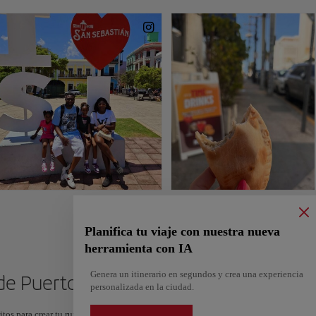
Planifica tu viaje con nuestra nueva
herramienta con IA
Genera un itinerario en segundos y crea una experiencia
 de Puerto Rico
personalizada en la ciudad.
itos para crear tu ruta y compartirla. ¿Quieres más ideas? Obtén un itinerario perso