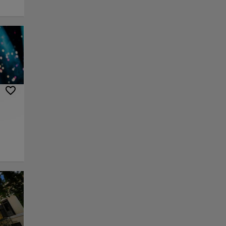
ltural
re
llo
tación
es
nte
n
 local
eando