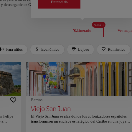
Entendido
os y descargable en Google Maps.
NUEVO
Itinerario
Ver map
Para niños
Económico
Lujoso
Romántico
Barrios
Viejo San Juan
an Felipe
El Viejo San Juan se alza donde los colonizadores españoles
e a
transformaron un enclave estratégico del Caribe en una joya
fortalezas
fortificada del Nuevo Mundo. Siglos de historia, comercio y
ca lo
resistencia moldearon su identidad, dando lugar a un distrito