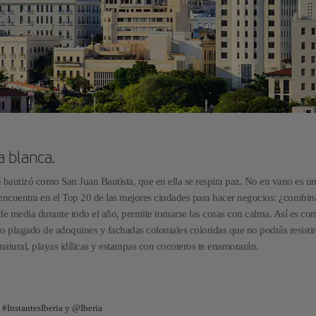
a blanca.
ón bautizó como San Juan Bautista, que en ella se respira paz. No en vano es un
 encuentra en el Top 20 de las mejores ciudades para hacer negocios: ¿combin
de media durante todo el año, permite tomarse las cosas con calma. Así es c
rio plagado de adoquines y fachadas coloniales coloridas que no podrás resistir
a natural, playas idílicas y estampas con cocoteros te enamorarán.
#InstantesIberia y @Iberia