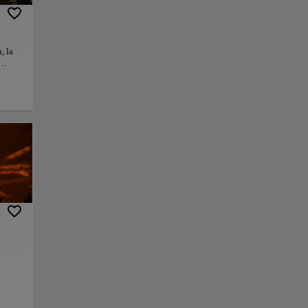
, la
cinco
luego
rior
os,
nlace
Guardar
 los
ciona
ra más