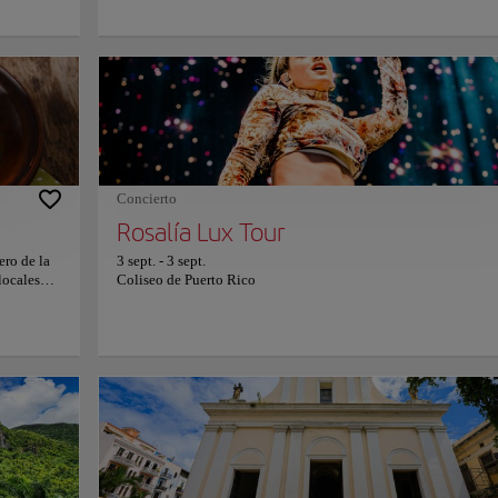
imo.
histórico excepcionalmente conservado que define el legado cu
lantes
de Puerto Rico. Calles adoquinadas de tono azul serpentean ent
se
edificios de colores pastel, guiando hacia iconos como el Casti
explanadas
San Felipe del Morro y San Cristóbal. Balcones llenos de vege
tico,
dominan plazas animadas, mientras iglesias y fachadas colonial
ro.
reflejan la influencia española y una restauración cuidadosame
r mientras
preservada. Recorrer el Viejo San Juan permite sumergirse en u
storia. Las
entorno donde pasado y presente conviven con naturalidad. La
de San
música emerge desde cada rincón, los aromas de la gastronomía
r la
invitan a detenerse y cada calle ofrece nuevas perspectivas, cr
Concierto
re horarios
una experiencia envolvente y profundamente memorable.
Rosalía Lux Tour
ero de la
3 sept.
-
3 sept.
locales
Coliseo de Puerto Rico
la
entes
mofongo
a perfil
bina
mbiente
 naturales
icada.
sitio web