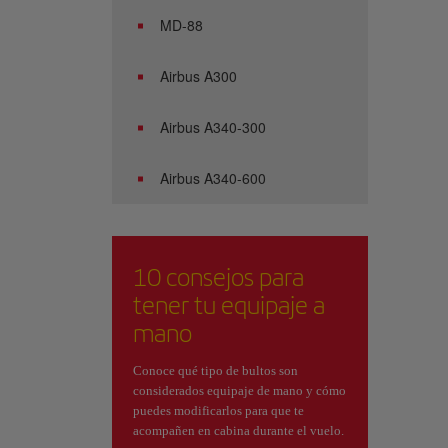
MD-88
Airbus A300
Airbus A340-300
Airbus A340-600
10 consejos para
tener tu equipaje a
mano
Conoce qué tipo de bultos son
considerados equipaje de mano y cómo
puedes modificarlos para que te
acompañen en cabina durante el vuelo.