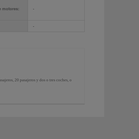
e motores:
-
-
asajeros, 20 pasajeros y dos o tres coches, o