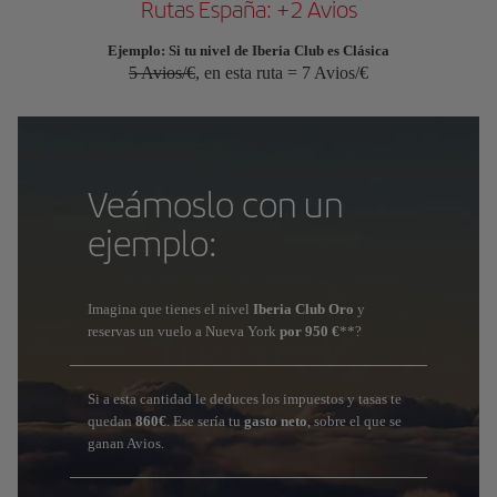
Rutas España: +2 Avios
Ejemplo: Si tu nivel de Iberia Club es Clásica
5 Avios/€
, en esta ruta = 7 Avios/€
Veámoslo con un
ejemplo:
Imagina que tienes el nivel
Iberia Club Oro
y
reservas un vuelo a Nueva York
por 950 €
**?
Si a esta cantidad le deduces los impuestos y tasas te
quedan
860€
. Ese sería tu
gasto neto
, sobre el que se
ganan Avios.