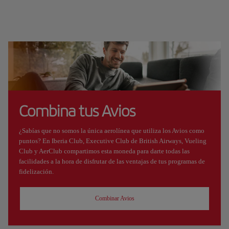
Combina tus Avios
¿Sabías que no somos la única aerolínea que utiliza los Avios como
puntos? En Iberia Club, Executive Club de British Airways, Vueling
Club y AerClub compartimos esta moneda para darte todas las
facilidades a la hora de disfrutar de las ventajas de tus programas de
fidelización.
Combinar Avios