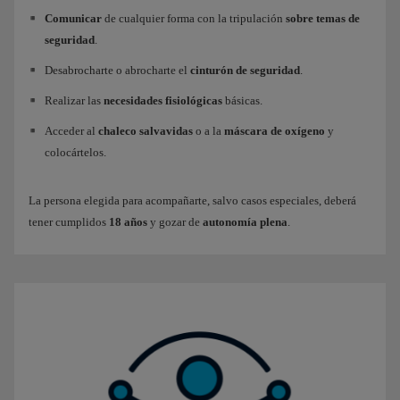
Comunicar
de cualquier forma con la tripulación
sobre temas de
seguridad
.
Desabrocharte o abrocharte el
cinturón de seguridad
.
Realizar las
necesidades fisiológicas
básicas.
Acceder al
chaleco salvavidas
o a la
máscara de oxígeno
y
colocártelos.
La persona elegida para acompañarte, salvo casos especiales, deberá
tener cumplidos
18 años
y gozar de
autonomía plena
.