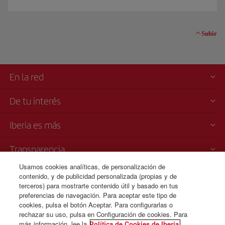
Subir
En la red
De tu interés
Iberia es más
Transparencia
Usamos cookies analíticas, de personalización de
Venta telefónica
contenido, y de publicidad personalizada (propias y de
+41 0 43 210 11 19
terceros) para mostrarte contenido útil y basado en tus
preferencias de navegación. Para aceptar este tipo de
Lunes a Domingo 09:00 - 20:00 horas (alemán y francés). Lunes a
cookies, pulsa el botón Aceptar. Para configurarlas o
Domingo 00:00 - 24:00 horas (español e inglés).
rechazar su uso, pulsa en Configuración de cookies. Para
más información, lee la
Política de Cookies de Iberia.