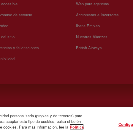
a accesible
Web para agencias
omiso de servicio
Accionistas e Inversores
cidad
Iberia Empleo
del sitio
Nuestras Alianzas
encias y felicitaciones
British Airways
nibilidad
).
cidad personalizada (propias y de terceros) para
ra aceptar este tipo de cookies, pulsa el botón
Configu
de cookies. Para más información, lee la
Política