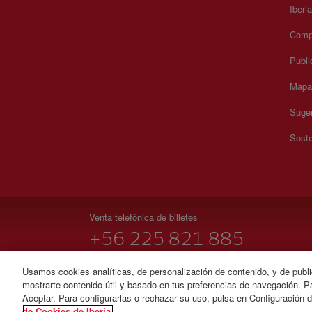
Iberi
Compr
Publi
Mapa 
Suger
Soste
Venta telefónica de billetes
+56 225 821 885
Lunes a domingo 00:00 - 24:00 horas ( español e inglés
Usamos cookies analíticas, de personalización de contenido, y de publi
mostrarte contenido útil y basado en tus preferencias de navegación. Pa
© Iberia 2026
Aceptar. Para configurarlas o rechazar su uso, pulsa en Configuración 
de Cookies de Iberia.