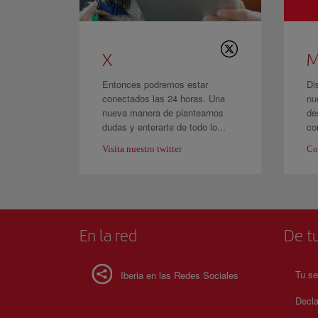
X
M
Entonces podremos estar
Di
conectados las 24 horas. Una
nu
nueva manera de plantearnos
de
dudas y enterarte de todo lo...
co
Visita nuestro twitter
Co
En la red
De tu
Tu se
Iberia en las Redes Sociales
Decla