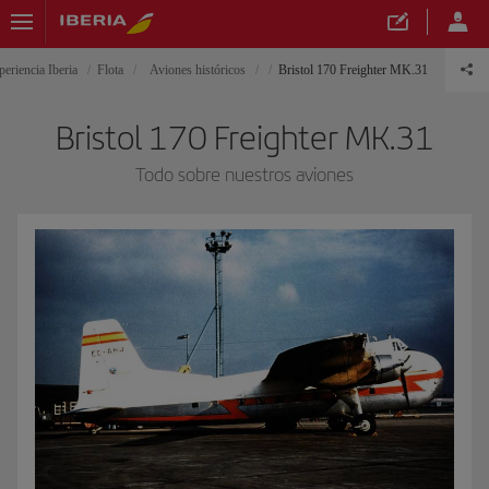
periencia Iberia
Flota
Aviones históricos
Bristol 170 Freighter MK.31
Bristol 170 Freighter MK.31
Todo sobre nuestros aviones