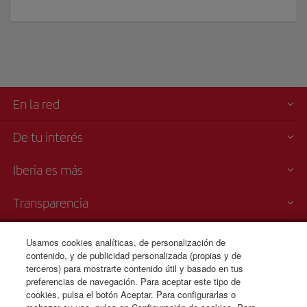
En la red
De tu interés
Iberia es más
Transparencia
Venta telefónica de billetes
Usamos cookies analíticas, de personalización de
+53 7 204 3460/ 7 204 3444/
contenido, y de publicidad personalizada (propias y de
terceros) para mostrarte contenido útil y basado en tus
7 204 3445
preferencias de navegación. Para aceptar este tipo de
cookies, pulsa el botón Aceptar. Para configurarlas o
09:00 16:00 h.