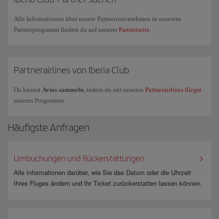
Airlines fliegen und bei Iberia und British Airways ein Upgrade in die
Premium-Klasse erhalten.
Alle Informationen über unsere Partnerunternehmen in unserem
Partnerprogramm findest du auf unserer
Partnerseite
.
Wenn du weitere Fragen hast, schau bitte auf unserer Seite mit den
Häufig gestellten Fragen (FAQs)
nach oder fordere
Geschäftsinformationen über unser
Formular
.
Partnerairlines von Iberia Club
Du kannst
Avios sammeln
, indem du mit unseren
Partnerairlines fliegst
unseres Programms.
Häufigste Anfragen
Umbuchungen und Rückerstattungen
Alle Informationen darüber, wie Sie das Datum oder die Uhrzeit
Ihres Fluges ändern und Ihr Ticket zurückerstatten lassen können.