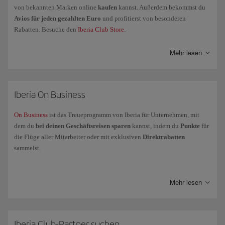
von bekannten Marken online
kaufen
kannst. Außerdem bekommst du
Avios für jeden gezahlten Euro
und profitierst von besonderen
Rabatten. Besuche den
Iberia Club Store
.
Mehr lesen
Iberia On Business
On Business
ist das Treueprogramm von Iberia für Unternehmen, mit
dem du
bei deinen Geschäftsreisen sparen
kannst, indem du
Punkte
für
die Flüge aller Mitarbeiter oder mit exklusiven
Direktrabatten
sammelst.
On Business ist
zu 100 % kompatibel mit dem Vielfliegerprogramm
Iberia Club
. Das Unternehmen sammelt Punkte bei On Business,
Mehr lesen
während die Mitarbeiter
Avios
auf ihrem persönlichen Konto oder ihrer
Karte sammeln.
Mit
On Business Punkten kannst du
mit der Iberia-Gruppe (Iberia, Iberia
Express und Iberia Regional Air Nostrum), British Airways und American
Iberia Club-Partner suchen