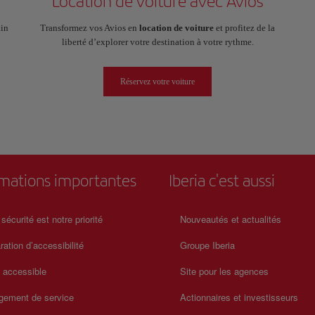
Location de voiture avec Avios
ain
Transformez vos Avios en
location de voiture
et profitez de la
liberté d’explorer votre destination à votre rythme.
Réservez votre voiture
rmations importantes
Iberia c'est aussi
 sécurité est notre priorité
Nouveautés et actualités
ration d’accessibilité
Groupe Iberia
a accessible
Site pour les agences
gement de service
Actionnaires et investisseurs