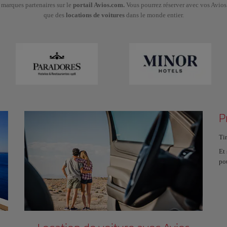
marques partenaires sur le
portail Avios.com.
Vous pourrez réserver avec vos Avios
que des
locations de voitures
dans le monde entier.
P
Tir
Et
po