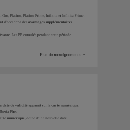
 Oro, Platino, Platino Prime, Infinita et Infinita Prime.
ent d'accéder à des
avantages supplémentaires
 suivante. Les PE cumulés pendant cette période
Plus de renseignements
ennes associées au programme. En savoir plus sur
iers. En savoir plus sur nos
partenaires financiers
.
la
date de validité
apparaît sur la
carte numérique.
 Iberia Club > Avios.
Iberia Plus.
z pas lorsque vous achetez des
billets avec des Avios
.
carte numérique,
dotée d'une nouvelle date
s).