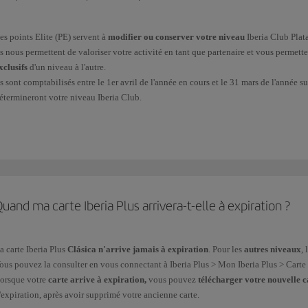
es points Elite (PE) servent à
modifier ou conserver votre niveau
Iberia Club Plata,
ls nous permettent de valoriser votre activité en tant que partenaire et vous permett
xclusifs
d'un niveau à l'autre.
ls sont comptabilisés entre le 1er avril de l'année en cours et le 31 mars de l'année
étermineront votre niveau Iberia Club.
ous obtiendrez des Points Elite des façons suivantes :
Pour
chaque euro dépensé sur les vols
du Groupe Iberia* et des compagnies aéri
l'
obtention de points Elite sur les vols
.
Sur les
achats effectués avec des cartes de crédit
auprès de nos partenaires financ
uand ma carte Iberia Plus arrivera-t-elle à expiration ?
Dans votre quotidien, grâce à plus de
90 marques associées
au programme.
a carte
Iberia Plus
Clásica n'arrive jamais à expiration
. Pour les
autres niveaux
, 
ous pouvez consulter le cumul de vos points Elite dans votre espace personnel Mon
ous pouvez la consulter en vous connectant à Iberia Plus > Mon Iberia Plus > Carte 
es points Elite
ne peuvent pas être achetés, offerts ni transférés
et
vous n'en
gagne
orsque votre
carte arrive à expiration,
vous pouvez
télécharger votre nouvelle 
'expiration, après avoir supprimé votre ancienne carte.
 Le Groupe Iberia est composé d'Iberia, Iberia Regional/Air Nostrum et Iberia Expres