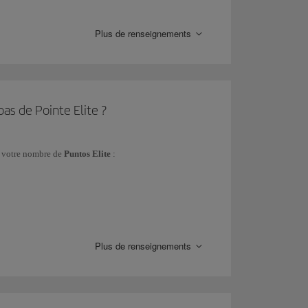
tes sont proposées au format numérique.
Nous
otre appareil mobile.
Plus de renseignements
pas de Pointe Elite ?
s
votre nombre de
Puntos Elite
:
Plus de renseignements
rédit).