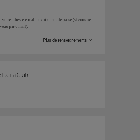
votre adresse e-mail et votre mot de passe (si vous ne
veau par e-mail).
Plus de renseignements
).
re carte
dans votre smartphone. Notez que pour
 Iberia Club
t
(ou toute autre application installée) et montrer la
te en accédant à votre profil à partir de notre