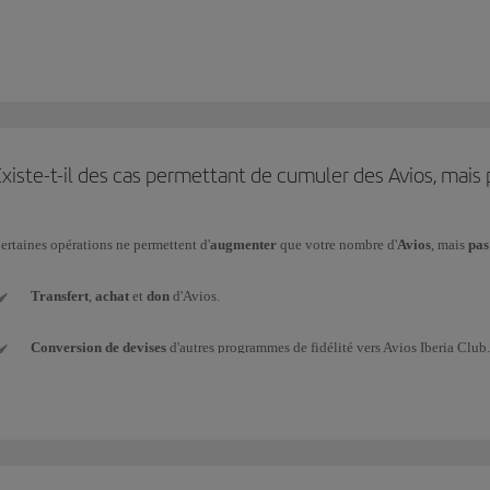
ans le cadre de notre objectif pour atteindre la neutralité climatique,
toutes nos car
vitons ainsi l'utilisation de plastique, et vous obtenez immédiatement la vôtre sur v
xiste-t-il des cas permettant de cumuler des Avios, mais 
ertaines opérations ne permettent d'
augmenter
que votre nombre d'
Avios
, mais
pa
Transfert
,
achat
et
don
d'Avios.
Conversion de devises
d'autres programmes de fidélité vers Avios Iberia Club.
Avios de
forfait de bienvenue
(ex. : à la souscription d'une nouvelle carte de c
Avios
promotionnels
cumulés grâce aux bonus du Iberia Club.