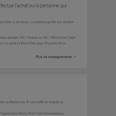
ir gagné ou participé).
ffectue l'achat ou la personne qui
nts Elite et les Avios, à condition qu'elle soit membre
directement par la mécanique de dépenses).
days (forfaits Vol + Voiture ou Vol + Hôtel) font l'objet
és à cet achat (1 Point Elite pour 10 points Avios
ervices complémentaires auprès d'Iberia ou de l'une des
politique d'obtention de Points Elite par Avios
 au vol.
ogramme.
Plus de renseignements
e sur Iberia.com. Il vous suffit de remplir un
l'application Iberia. Pour Club d'informations,