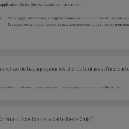
'application Iberia
. Suivez ensuite ces instructions :
Dans l'application Iberia,
enregistrez-vous
avec votre numéro de carte ou avec 
l'avez pas ou ne vous en souvenez pas, nous pouvons vous en envoyer un nou
Une fois identifié, vous devez
accéder
à Mon Iberia Club (coin supérieur droit
Accédez
à
Télécharger carte
, juste en dessous de l'image, pour
importer vot
Android
, une
application
qui
stocke
les fichiers pkpass doit être installée.
ranchise de bagages pour les clients titulaires d'une carte
Vous pouvez ensuite
quitter l'application
Iberia et
ouvrir
l'application
Walle
carte à un partenaire qui pourra alors lire le code QR.
onsultez tous les
avantages
concernant les bagages pour les clients Iberia Club.
Si
votre niveau Iberia Plus change
, vous devez télécharger votre nouvelle car
application.
Comment fonctionne la carte Iberia Club ?