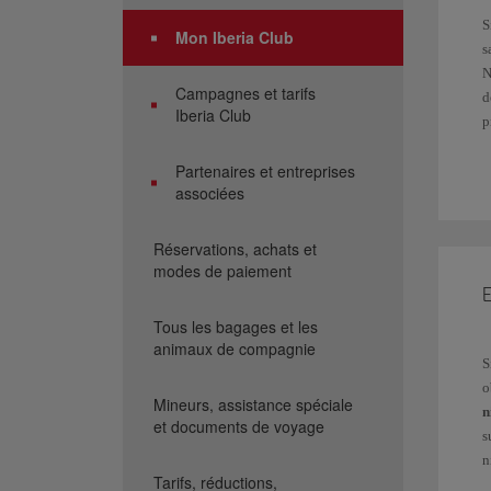
S
Mon Iberia Club
s
N
Campagnes et tarifs
d
Iberia Club
p
S
Partenaires et entreprises
d
associées
c
Réservations, achats et
S
modes de paiement
E
L
Tous les bagages et les
animaux de compagnie
S
o
Mineurs, assistance spéciale
n
et documents de voyage
s
n
Tarifs, réductions,