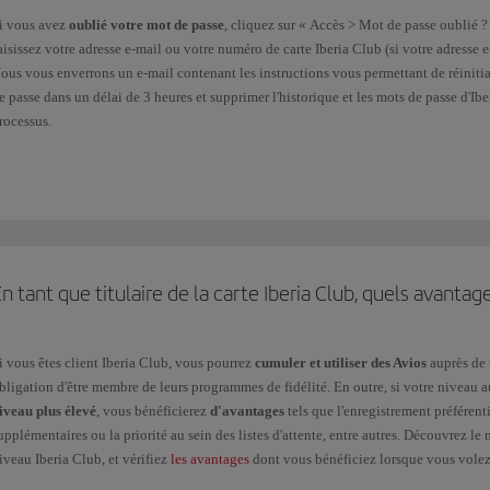
i vous avez
oublié votre mot de passe
, cliquez sur « Accès > Mot de passe oublié ? 
aisissez votre adresse e-mail ou votre numéro de carte Iberia Club (si votre adresse 
ous vous enverrons un e-mail contenant les instructions vous permettant de réinitia
e passe dans un délai de 3 heures et supprimer l'historique et les mots de passe d'Ib
rocessus.
i votre
mot de passe a expiré,
suivez les instructions qui s'affichent. Nous vous ra
ifférent. Vous pouvez le changer pour celui de votre choix depuis le menu Mon pro
onnexion.
i votre
compte a été bloqué
, contactez-nous au moyen de ce
formulaire
.
n tant que titulaire de la carte Iberia Club, quels avanta
a carte Iberia Club n'a pas besoin d'être réactivée, même pendant les périodes d'inac
i vous êtes client Iberia Club, vous pourrez
cumuler et utiliser des Avios
auprès de 
bligation d'être membre de leurs programmes de fidélité. En outre, si votre niveau
iveau plus élevé
, vous bénéficierez
d'avantages
tels que l'enregistrement préférent
upplémentaires ou la priorité au sein des listes d'attente, entre autres. Découvrez l
iveau Iberia Club, et vérifiez
les avantages
dont vous bénéficiez lorsque vous volez 