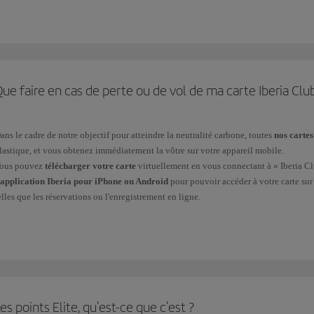
ue faire en cas de perte ou de vol de ma carte Iberia Cl
ans le cadre de notre objectif pour atteindre la neutralité carbone, toutes
nos carte
lastique, et vous obtenez immédiatement la vôtre sur votre appareil mobile.
ous pouvez
télécharger votre carte
virtuellement en vous connectant à « Iberia Clu
'application Iberia pour iPhone ou Android
pour pouvoir accéder à votre carte sur 
elles que les réservations ou l'enregistrement en ligne.
os clients Iberia Club Platino, Platino Prime, Infinita ou Infinita Prime peuvent cont
es points Elite, qu'est-ce que c'est ?