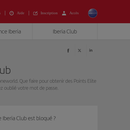
s
Aide
Inscription
Accès
nce Iberia
Iberia Club
lub
neworld. Que faire pour obtenir des Points Elite
ez oublié votre mot de passe.
 Iberia Club est bloqué ?