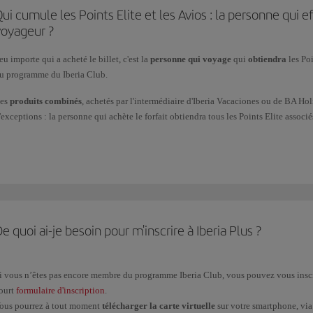
Avios
obtenus au titre de prix
lors de concours ou de tirages au sort (pour avo
ui cumule les Points Elite et les Avios : la personne qui e
voyageur ?
Avios
offerts
pour dédommagement en cas d'incidents.
eu importe qui a acheté le billet, c'est la
personne qui voyage
qui
obtiendra
les Poi
Avios cumulés
grâce aux vols
(comment gagner des Points Elite sur les vols 
u programme du Iberia Club.
es
produits combinés
, achetés par l'intermédiaire d'Iberia Vacaciones ou de BA Holi
'exceptions : la personne qui achète le forfait obtiendra tous les Points Elite associ
ous vous rappelons que l'obtention de points Elite suite à l'achat de billets et de s
btenus). Ces Points Elite ne sont associés qu'à l'achat du forfait vacances.
ompagnies aériennes partenaires du programme est régie par ses propres normes. La 
haque passager cumulera de façon individuelle les Points Elite et les Avios associés
umulés ne s'applique qu'aux achats effectués auprès des marques partenaires du pr
e quoi ai-je besoin pour m'inscrire à Iberia Plus ?
i vous n’êtes pas encore membre du programme Iberia Club, vous pouvez vous inscrir
ourt
formulaire d'inscription
.
ous pourrez à tout moment
télécharger la carte virtuelle
sur votre smartphone, via 