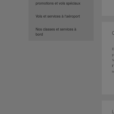
promotions et vols spéciaux
Vols et services à l'aéroport
Nos classes et services à
Q
bord
D
p
V
l
t
N
L