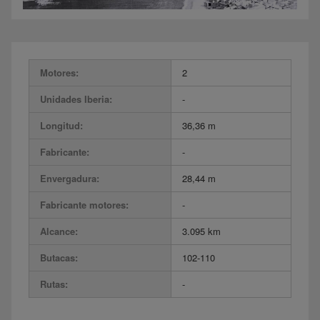
Motores:
2
Unidades Iberia:
-
Longitud:
36,36 m
Fabricante:
-
Envergadura:
28,44 m
Fabricante motores:
-
Alcance:
3.095 km
Butacas:
102-110
Rutas:
-