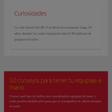
Curiosidades
La vida laboral del DC-9 en Iberia fue realmente larga, 34
años, durante los cuales transportó más de 90 millones de
pasajeros él solito.
10 consejos para tener tu equipaje a
mano
Conoce qué tipo de bultos son considerados equipaje de mano y
cómo puedes modificarlos para que te acompañen en cabina durante
el vuelo.