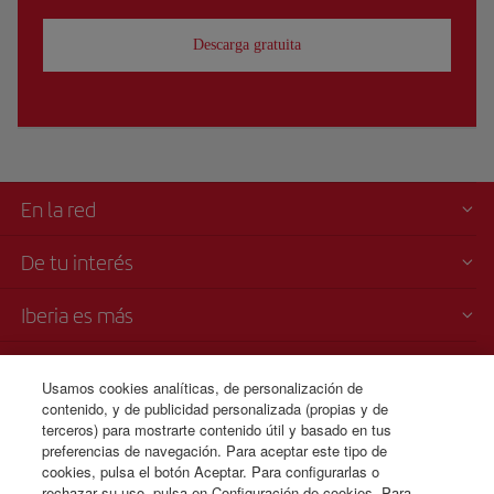
Descarga gratuita
En la red
De tu interés
Iberia es más
Transparencia
Usamos cookies analíticas, de personalización de
contenido, y de publicidad personalizada (propias y de
Venta telefónica de billetes
terceros) para mostrarte contenido útil y basado en tus
+593 96 427 6671
preferencias de navegación. Para aceptar este tipo de
cookies, pulsa el botón Aceptar. Para configurarlas o
Lunes a domingo 00:00 - 24:00 horas ( español e inglés).
rechazar su uso, pulsa en Configuración de cookies. Para