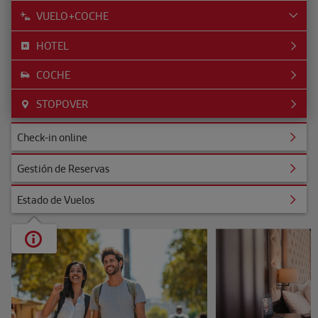
VUELO+COCHE
HOTEL
COCHE
STOPOVER
ine
Check-in online
Reservas
Gestión de Reservas
uelos
Estado de Vuelos