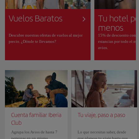
Vuelos Baratos
Tu hotel po
menos
Descubre nuestras ofertas de vuelos al mejor
15% de descuento con 
precio. ¿Dónde te llevamos?
estancias por todo el m
avios.
Cuenta familiar Iberia
Tu viaje, paso a paso
Club
Agrupa los Avios de hasta 7
Lo que necesitas saber, desde
personas en un mismo
que planeas tu viaje hasta que