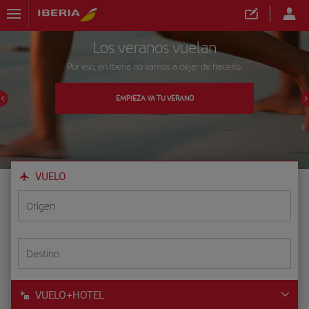
Los veranos vuelan
Por eso, en Iberia no vamos a dejar de hacerlo.
EMPIEZA YA TU VERANO
VUELO
Origen
Destino
VUELO+HOTEL