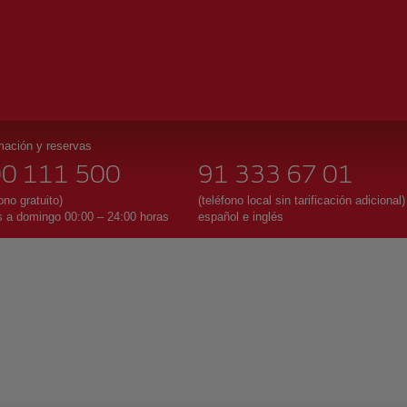
mación y reservas
0 111 500
91 333 67 01
ono gratuito)
(teléfono local sin tarificación adicional)
 a domingo 00:00 – 24:00 horas
español e inglés