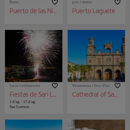
Rutes
peix i marisc
Puerto de las Nieves
Puerto Laguete
Local Celebracions
Monuments i llocs d'interès
Fiestas de San Lorenzo
Cathedral of Santa A
1 d’ag.
-
17 d’ag.
San Lorenzo