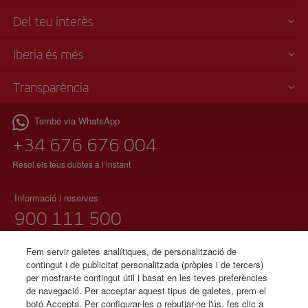
Del teu interès
Iberia és més
Transparència
També via WhatsApp
+34 676 676 004
Resol els teus dubtes a l’instant
Informació i reserves
900 111 500
(telèfon gratuït)
Dilluns a diumenge 00:00 – 24:00h
Fem servir galetes analítiques, de personalització de
contingut i de publicitat personalitzada (pròpies i de tercers)
91 333 67 01
per mostrar-te contingut útil i basat en les teves preferències
de navegació. Per acceptar aquest tipus de galetes, prem el
(telèfon local sense tarifació adicional)
botó Accepta. Per configurar-les o rebutjar-ne l'ús, fes clic a