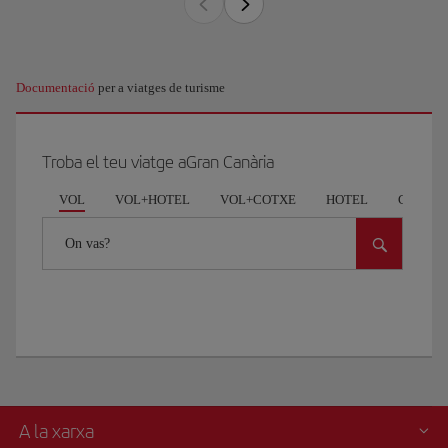
Documentació
per a viatges de turisme
Troba el teu viatge aGran Canària
VOL
VOL+HOTEL
VOL+COTXE
HOTEL
COCHE
On vas?
A la xarxa