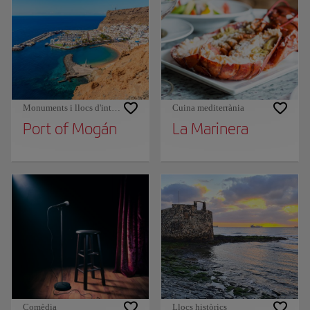
Monuments i llocs d'interès
Cuina mediterrània
Port of Mogán
La Marinera
Comèdia
Llocs històrics