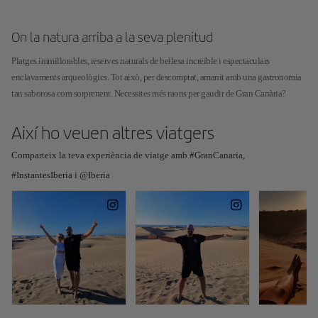
On la natura arriba a la seva plenitud
Platges immillorables, reserves naturals de bellesa increïble i espectaculars
enclavaments arqueològics. Tot això, per descomptat, amanit amb una gastronomia
tan saborosa com sorprenent. Necessites més raons per gaudir de Gran Canària?
Així ho veuen altres viatgers
Comparteix la teva experiència de viatge amb #GranCanaria,
#InstantesIberia i @Iberia