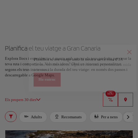
Planifica el teu viatge a Gran Canaria
Explora llocs i experiències, i marca amb un cor els teus preferits per crear la
Planifica el teu viatge amb la nostra nova eina d'IA
teva ruta i compartir-la. Vols més idees? Obté un itinerari personalitzat
Genera un itinerari en segons i crea una experiència a mida
segons els teus interessos i la durada del teu viatge: en només dos passos i
a la ciutat.
descarregable a Google Maps.
Ho entenc
NOU
Els propers 30 dies
Adults
Recomanats
Per a nens