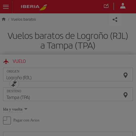
Saltar al contenido principal
Vuelos baratos
Vuelos baratos de Logroño (RJL)
a Tampa (TPA)
VUELO
ORIGEN
DESTINO
Seleccione
Ida y vuelta
una
opción
Pagar con Avios