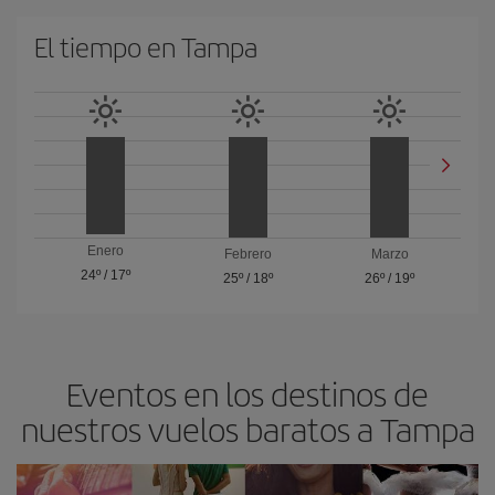
El tiempo en Tampa
Enero
Febrero
Marzo
24º
/
17º
25º
/
18º
26º
/
19º
Eventos en los destinos de
nuestros vuelos baratos a Tampa