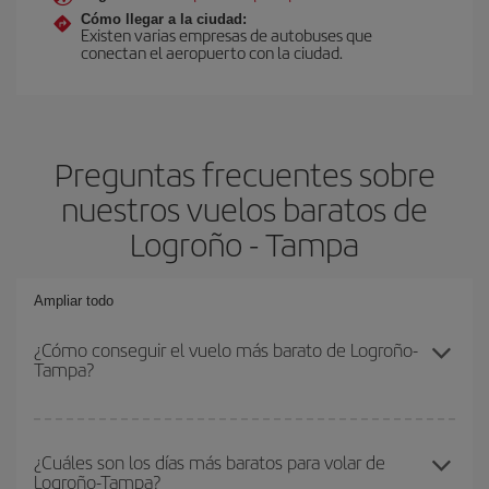
Cómo llegar a la ciudad:
Existen varias empresas de autobuses que
conectan el aeropuerto con la ciudad.
Preguntas frecuentes sobre
nuestros vuelos baratos de
Logroño - Tampa
Ampliar todo
¿Cómo conseguir el vuelo más barato de Logroño-
Tampa?
Podrás ahorrar en tu billete de avión de Logroño-Tampa-dest y
conseguir el vuelo más barato si evitas temporadas altas,
¿Cuáles son los días más baratos para volar de
Logroño-Tampa?
compras con antelación y puedes ser flexible con las fechas y