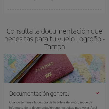
vayan agotando. Por eso, comprar con antelación es
fundamental
para conseguir
vuelos baratos a Logroño-Tampa-
En Iberia, tenemos distintas tarifas para garantizarte el mejor
dest
.
precio según tus necesidades de viaje. La tarifa básica, te
asegura el vuelo más barato.
Consulta la documentación que
necesitas para tu vuelo Logroño -
Tampa
Documentación general
Cuando termines la compra de tu billete de avión, recuerda
informarte de la documentación que necesitas para volar. Aquí