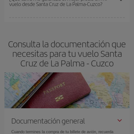
vuelo desde Santa Cruz de La Palma-Cuzco?
y de que las tarifas más baratas (turista) estén disponibles o se
vayan agotando. Por eso, comprar con antelación es
fundamental
para conseguir
vuelos baratos a Santa Cruz de La
En Iberia, tenemos distintas tarifas para garantizarte el mejor
Palma-Cuzco-dest
.
precio según tus necesidades de viaje. La tarifa básica, te
asegura el vuelo más barato.
Consulta la documentación que
necesitas para tu vuelo Santa
Cruz de La Palma - Cuzco
Documentación general
Cuando termines la compra de tu billete de avión, recuerda