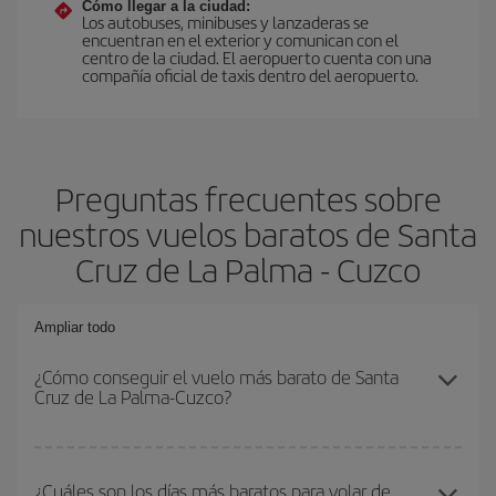
Cómo llegar a la ciudad:
Los autobuses, minibuses y lanzaderas se
encuentran en el exterior y comunican con el
centro de la ciudad. El aeropuerto cuenta con una
compañía oficial de taxis dentro del aeropuerto.
Preguntas frecuentes sobre
nuestros vuelos baratos de Santa
Cruz de La Palma - Cuzco
Ampliar todo
¿Cómo conseguir el vuelo más barato de Santa
Cruz de La Palma-Cuzco?
Podrás ahorrar en tu billete de avión de Santa Cruz de La Palma-
Cuzco-dest y conseguir el vuelo más barato si evitas temporadas
¿Cuáles son los días más baratos para volar de