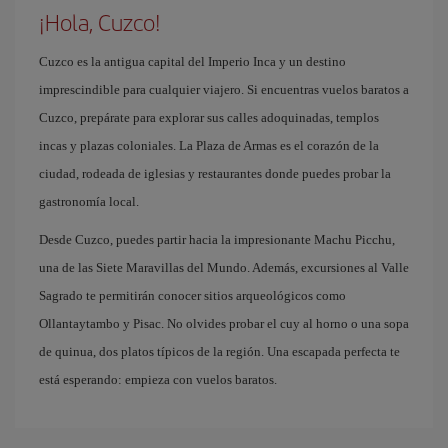
¡Hola, Cuzco!
Cuzco es la antigua capital del Imperio Inca y un destino
imprescindible para cualquier viajero. Si encuentras vuelos baratos a
Cuzco, prepárate para explorar sus calles adoquinadas, templos
incas y plazas coloniales. La Plaza de Armas es el corazón de la
ciudad, rodeada de iglesias y restaurantes donde puedes probar la
gastronomía local.
Desde Cuzco, puedes partir hacia la impresionante Machu Picchu,
una de las Siete Maravillas del Mundo. Además, excursiones al Valle
Sagrado te permitirán conocer sitios arqueológicos como
Ollantaytambo y Pisac. No olvides probar el cuy al horno o una sopa
de quinua, dos platos típicos de la región. Una escapada perfecta te
está esperando: empieza con vuelos baratos.