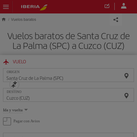
Saltar al contenido principal
Vuelos baratos
Vuelos baratos de Santa Cruz de
La Palma (SPC) a Cuzco (CUZ)
VUELO
ORIGEN
DESTINO
Seleccione
Ida y vuelta
una
opción
Pagar con Avios