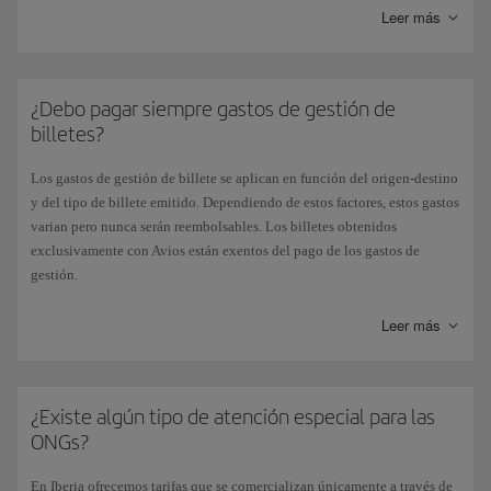
Leer más
militares, peregrinos
, personas con algún tipo de
discapacidad
o
mayores de 65 años
(excepto en vuelos interbaleares para mayores de
65 años).
¿Debo pagar siempre gastos de gestión de
No obstante, en nuestra página web puedes encontrar ofertas con precios
billetes?
muy interesantes, dependiendo de las fechas y la disponibilidad de los
vuelos.
Los gastos de gestión de billete se aplican en función del origen-destino
y del tipo de billete emitido. Dependiendo de estos factores, estos gastos
varian pero nunca serán reembolsables. Los billetes obtenidos
exclusivamente con Avios están exentos del pago de los gastos de
gestión.
Las gestiones de cambios de ruta y de reembolsos también tienen un
gasto de gestión, variable en cada mercado.
Leer más
Puedes ver los gastos de gestión por cada billete y clase de tarifa en
Iberia.com, en la
Tabla de gastos de gestión
.
¿Existe algún tipo de atención especial para las
ONGs?
En Iberia ofrecemos tarifas que se comercializan únicamente a través de