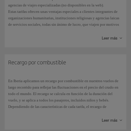
agencias de viajes especializadas (no disponibles en la web).
Estas tarifas ofrecen unas ventajas especiales a clientes integrantes de
organizaciones humanitarias, instituciones religiosas y agencias laicas
de servicios sociales, todas sin ánimo de lucro, que viajen por motivos
humanitarios. Se aplican a la mayoría de destinos de la red de Iberia
(excluidos los domésticos), tanto en clase Turista, Turista Premium,
Leer más
como en Business, ya sea para viajes solo de ida, o de ida y vuelta, en
vuelos operados por Iberia.
Recargo por combustible
En Iberia aplicamos un recargo por combustible en nuestros vuelos de
largo recorrido para reflejar las fluctuaciones en el precio del crudo en
todo el mundo. El recargo se calcula en función de la duración del
vuelo, y se aplica a todos los pasajeros, incluidos niños y bebés.
Dependiendo de las características de cada tarifa, el recargo de
combustible podrá ser reembolsable.
Leer más