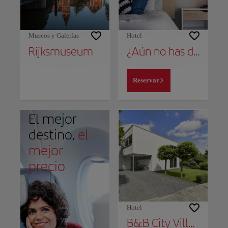
Museos y Galerías
Hotel
Rijksmuseum
¿Aún no has decidido dónde alojarte?
Reservar
El mejor
destino,
el
mejor
precio
Hotel
B&B City Villa The Garden