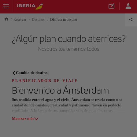
Reservar
Destinos
Disfruta tu destino
¿Algún plan cuando aterrices?
Nosotros los tenemos todos
PLANIFICADOR DE VIAJE
Cambia de destino
Descubre tu próximo destino
PLANIFICADOR DE VIAJE
Bienvenido a
Ámsterdam
Suspendida entre el agua y el cielo, Ámsterdam se revela como una
ciudad donde canales, creatividad y patrimonio fluyen en perfecto
equilibrio. A lo largo de sus tranquilas vías de agua, las casas
Nuestros destinos
estrechas se alzan junto a un diseño contemporáneo audaz y carriles
Mostrar lista
Mostrar más
bici, creando un ambiente relajado, inclusivo y naturalmente
moderno.
Todas las áreas
Europa
América del Sur
Norteaméri