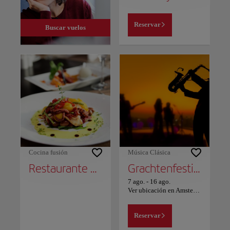
Reservar
Buscar vuelos
Cocina fusión
Música Clásica
Restaurante De Kas
Grachtenfestival
7 ago.
-
16 ago.
Ver ubicación en Amsterdam
Reservar