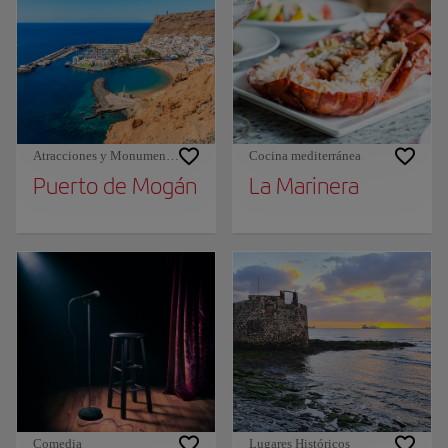
Atracciones y Monumentos
Cocina mediterránea
Puerto de Mogán
La Marinera
Comedia
Lugares Históricos