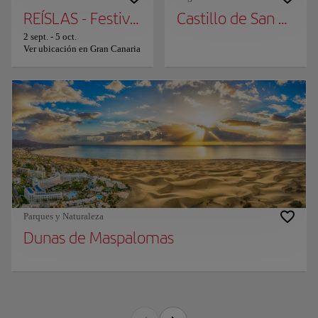
REÍSLAS - Festival de Humor 8 Islas
Castillo de San Cristo
2 sept.
-
5 oct.
Ver ubicación en Gran Canaria
Parques y Naturaleza
Dunas de Maspalomas