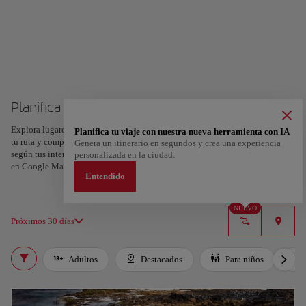
Planifica tu viaje a Gran Canaria
Explora lugares, experiencias y marca con el corazón tus favoritos para crear
Planifica tu viaje con nuestra nueva herramienta con IA
tu ruta y compartirla. ¿Quieres más ideas? Obtén un itinerario personalizado
Genera un itinerario en segundos y crea una experiencia
según tus intereses y la duración de tu viaje: en sólo dos pasos y descargable
personalizada en la ciudad.
en Google Maps.
Entendido
NUEVO
Próximos 30 días
Adultos
Destacados
Para niños