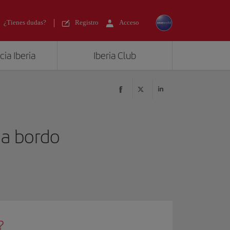
¿Tienes dudas?
Registro
Acceso
ia Iberia
Iberia Club
 a bordo
?