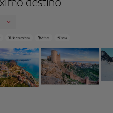
ximo destino
r
Norteamérica
África
Asia
And
Almería
e
España