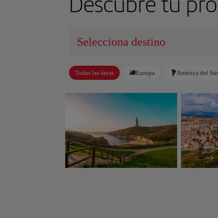
Descubre tu pró
Todas las áreas
Europa
América del Su
A Coruña
Alicant
España
España