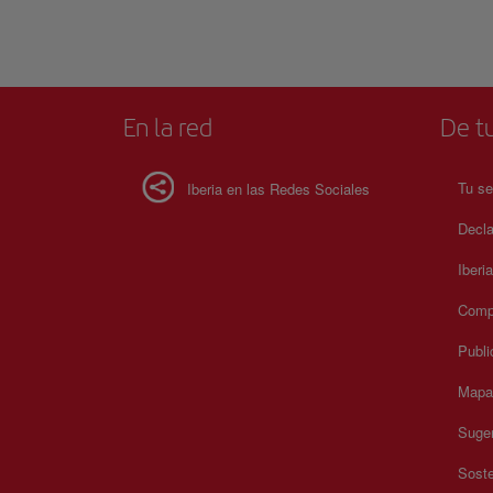
En la red
De tu
Tu se
Iberia en las Redes Sociales
Decla
Iberi
Compr
Publi
Mapa 
Suger
Soste