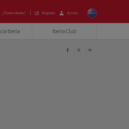
¿Tienes dudas?
Registro
Acceso
ia Iberia
Iberia Club
?