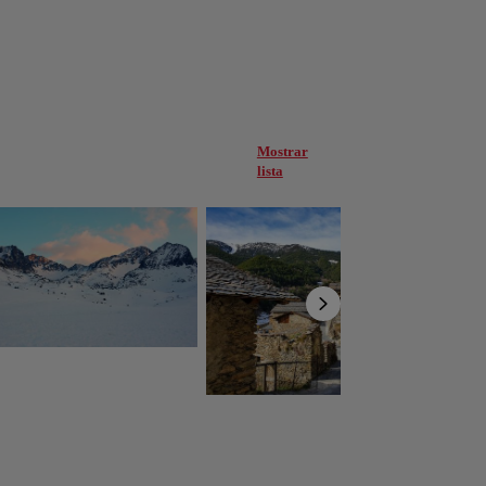
Mostrar
lista
orra
Andorra la Vella
Andorra