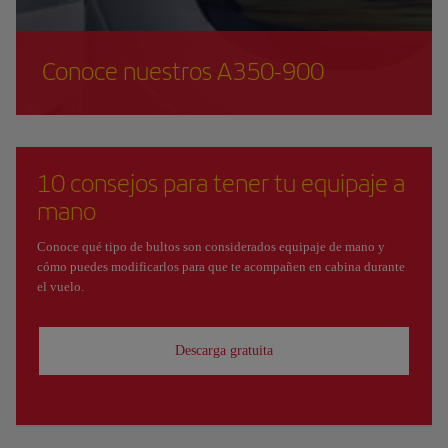
Conoce nuestros A350-900
10 consejos para tener tu equipaje a
mano
Conoce qué tipo de bultos son considerados equipaje de mano y
cómo puedes modificarlos para que te acompañen en cabina durante
el vuelo.
Descarga gratuita