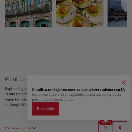
Planifica tu viaje a Vigo
Explora lugares, experiencias y marca con el corazón tus favoritos para crear
Planifica tu viaje con nuestra nueva herramienta con IA
tu ruta y compartirla. ¿Quieres más ideas? Obtén un itinerario personalizado
Genera un itinerario en segundos y crea una experiencia
según tus intereses y la duración de tu viaje: en sólo dos pasos y descargable
personalizada en la ciudad.
en Google Maps.
Entendido
NUEVO
Próximos 30 días