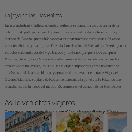
La joya de las Rías Baixas
En esta industrial y bulliciosa ciudad portuaria se concentra todo lo mejor de la
célebre costa gallega: playas de ensueño, una animada vida nocturna y el mejor
marisco de España, que podrás saborear en sus numerosos restaurantes. Su casco
vello te deleitará por la popular Praza da Constitución, el Mercado de A Pedra y otros
edificios emblemáticos del Vigo barroco y moderno. ¿Te gusta ir de compras?
Príncipe, Urzáiz y Gran Vía son las calles comerciales por excelencia. Y para los
amantes de la naturaleza, las Islas Cíes se erigen imponentes como un auténtico
paraíso natural de arenas blancas y aguas azul turquesa entre la ría de Vigo y el
Océano Atlántico. Su playa de Rodas fue denominada por el diario británico The
Guardian como la mejor del mundo. ¡Sumérgete en el corazón de las Rías Baixas!
Así lo ven otros viajeros
Comparte tu experiencia de viaje con #Vigo, #InstantesIberia y @Iberia