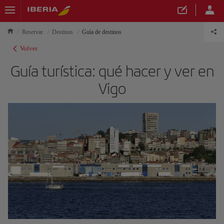
Reservar
Destinos
Guía de destinos
Volver
Guía turística: qué hacer y ver en
Vigo