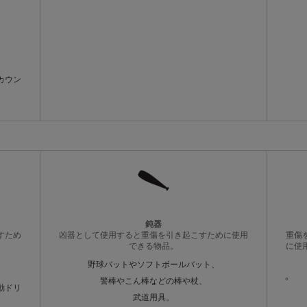
、
カウン
鈍器
すため
凶器として使用すると重傷を引き起こすために使用
重傷
できる物品。
に使
野球バットやソフトボールバット、
。
警棒やこん棒などの棒や杖、
動ドリ
武道用具。