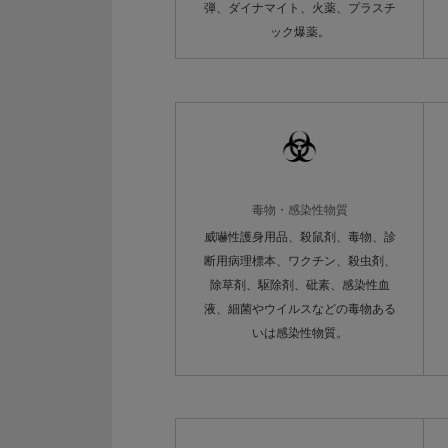
弾、ダイナマイト、火薬、プラスチ
ック爆薬。
毒物・感染性物質
威嚇性護身用品、殺鼠剤、毒物、診
断用病理標本、ワクチン、殺虫剤、
除草剤、駆除剤、砒素、感染性血
液、細菌やウイルスなどの毒物ある
いは感染性物質。