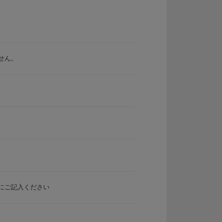
。
せん。
。
。
にご記入ください