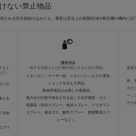
けない禁止物品
用される安全規制のほかにも、乗客は安全上の制限区域や航空機の機内に以
護身用品
きるよ
相手を気絶または行動不能にするための用品。
重傷
もの。
スタンガン、テーザー銃、スタンバトンなどの電気
斧、
ショックを与える用品、
ガンな
スピ
動物用電気止め刺しや屠畜銃、
ー、
無力化や行動不能化を引き起こす化学物質・ガス・
違える
から
噴霧器（防犯スプレー、催涙スプレー、トウガラシ
スプレー、催涙ガス、酸性スプレー、動物撃退スプ
プを除
レーなど）。
エアラ