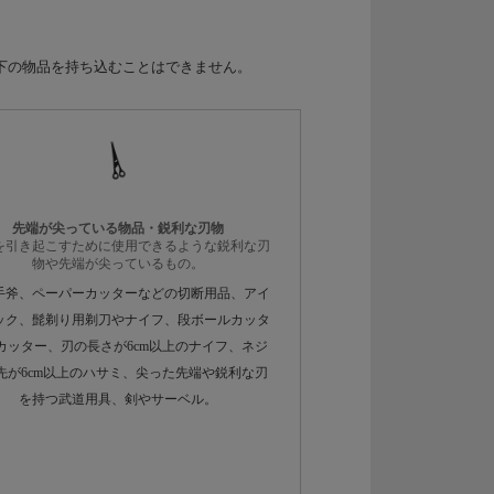
下の物品を持ち込むことはできません。
先端が尖っている物品・鋭利な刃物
を引き起こすために使用できるような鋭利な刃
物や先端が尖っているもの。
手斧、ペーパーカッターなどの切断用品、アイ
ック、髭剃り用剃刀やナイフ、段ボールカッタ
カッター、刃の長さが6cm以上のナイフ、ネジ
先が6cm以上のハサミ、尖った先端や鋭利な刃
を持つ武道用具、剣やサーベル。