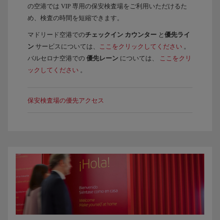
の空港では VIP 専用の保安検査場をご利用いただけるた
め、検査の時間を短縮できます。
マドリード空港での
チェックイン カウンター
と
優先ライ
ン
サービスについては、
ここをクリックしてください
。
バルセロナ空港での
優先レーン
については、
ここをクリ
ックしてください
。
保安検査場の優先アクセス