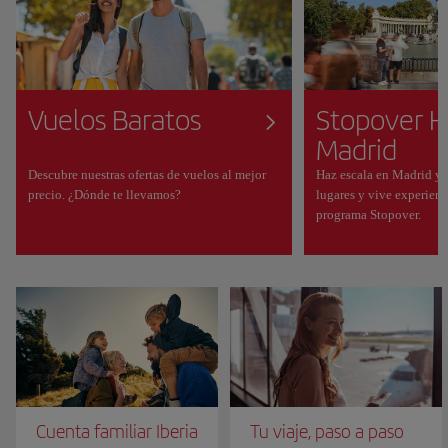
Vuelos Baratos
Stopover H
Madrid
Descubre nuestras ofertas de vuelos al mejor
Haz escala en Madrid y
precio. ¿Dónde te llevamos?
lugares y vive experienc
programa Stopover.
Cuenta familiar Iberia
Tu viaje, paso a paso