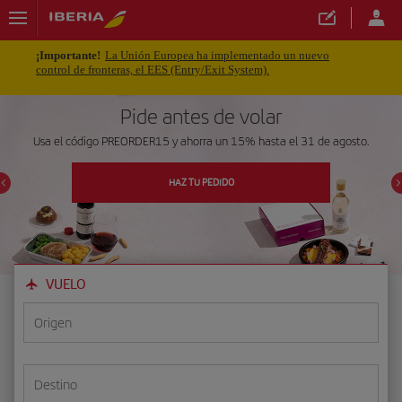
¡Importante!
La Unión Europea ha implementado un nuevo
control de fronteras, el EES (Entry/Exit System).
Pide antes de volar
Usa el código PREORDER15 y ahorra un 15% hasta el 31 de agosto.
HAZ TU PEDIDO
VUELO
Origen
Destino