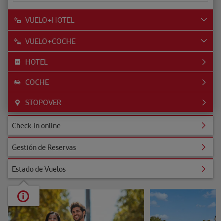
VUELO+HOTEL
VUELO+COCHE
HOTEL
COCHE
STOPOVER
ine
Check-in online
Reservas
Gestión de Reservas
uelos
Estado de Vuelos