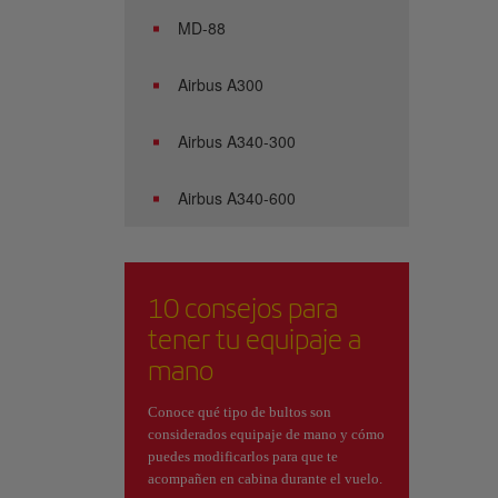
MD-88
Airbus A300
Airbus A340-300
Airbus A340-600
10 consejos para
tener tu equipaje a
mano
Conoce qué tipo de bultos son
considerados equipaje de mano y cómo
puedes modificarlos para que te
acompañen en cabina durante el vuelo.