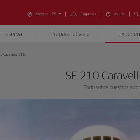
México - ES
Empresas
Ayuda
r reserva
Preparar el viaje
Experienc
0 Caravelle VI R
SE 210 Caravell
Todo sobre nuestros avio