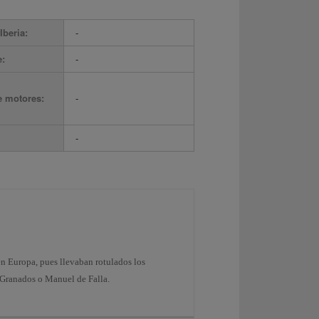
Iberia:
-
e:
-
e motores:
-
-
en Europa, pues llevaban rotulados los
 Granados o Manuel de Falla.