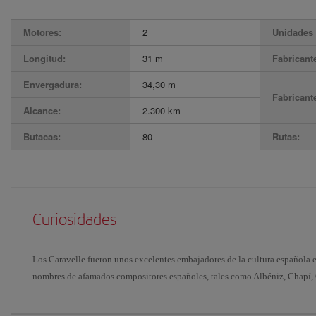
Motores:
2
Unidades 
Longitud:
31 m
Fabricant
Envergadura:
34,30 m
Fabricant
Alcance:
2.300 km
Butacas:
80
Rutas:
Curiosidades
Los Caravelle fueron unos excelentes embajadores de la cultura española 
nombres de afamados compositores españoles, tales como Albéniz, Chapí,