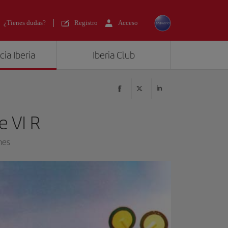
¿Tienes dudas?
Registro
Acceso
ia Iberia
Iberia Club
e VI R
nes