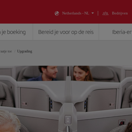
Netherlands - NL
Bedrijven
 je boeking
Bereid je voor op de reis
Iberia-e
aatje toe
Upgrading