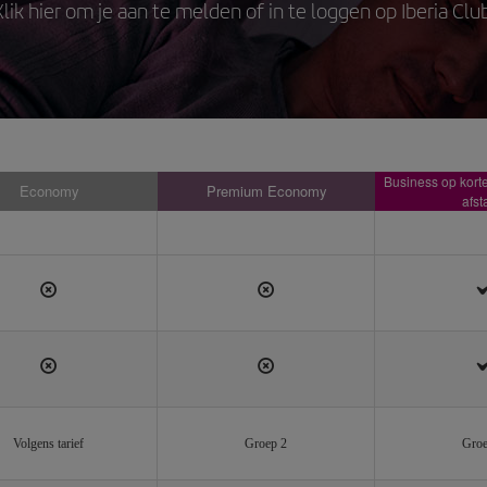
Klik hier om je aan te melden of in te loggen op Iberia Club
Business op kort
Economy
Premium Economy
afst
Volgens tarief
Groep 2
Groe