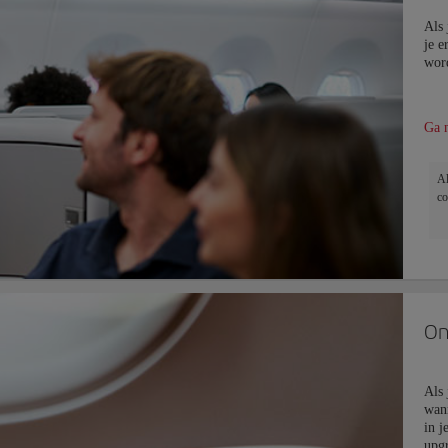
Als 
je e
word
Ga n
Al
co
On
Als 
wann
in j
upgr