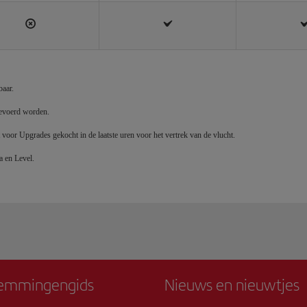
baar.
tgevoerd worden.
 voor Upgrades gekocht in de laatste uren voor het vertrek van de vlucht.
a en Level.
emmingengids
Nieuws en nieuwtjes