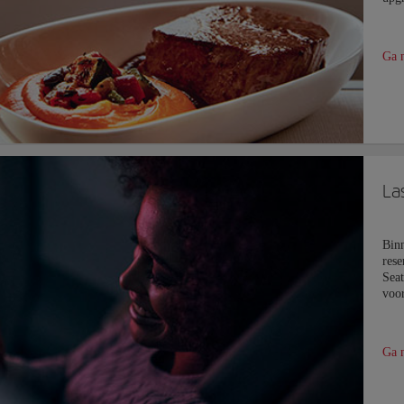
Ga 
Las
Bin
rese
Seat
voor
Ga 