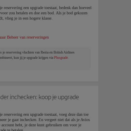
je reservering een upgrade toestaat, bedenk dan hoeveel
rvoor zou betalen en doe een bod. Als je bod gekozen
t, vlieg je in een hogere klasse.
aar Beheer van reserveringen
s je reservering vluchten van Iberia en British Airlines
mbineert, kun jij je upgrade krijgen via
Plusgrade.
der inchecken: koop je upgrade
je reservering een upgrade toestaat, voeg deze dan toe
eer je gaat inchecken. En vergeet niet dat als je Avios
e account hebt, je deze kunt gebruiken om voor je
ade te betalen.