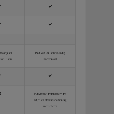
naast je en
Bed van 200 cm volledig
 tot 13 cm
horizontaal
Individueel touchscreen tot
18,5" en afstandsbediening
met scherm