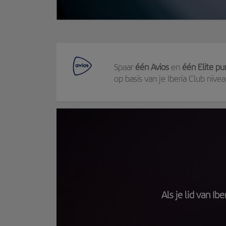
Spaar
één Avios
en
één Elite pu
op basis van je Iberia Club nivea
Als je lid van Ib