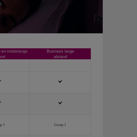
.
Business lange
e en middellange
afstand
and
p 1
Groep 1