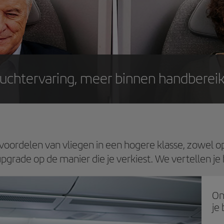
luchtervaring, meer binnen handbereik
oordelen van vliegen in een hogere klasse, zowel op d
pgrade op de manier die je verkiest. We vertellen je
On
je 