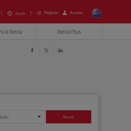
Registro
Acceso
Ayuda
cia Iberia
Iberia Plus
dulto
Buscar
o día/mes/año