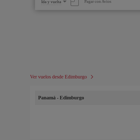
Seleccione
Pagar con Avios
Ida y vuelta
una
opción
Ver vuelos desde Edimburgo
Panamá
-
Edimburgo