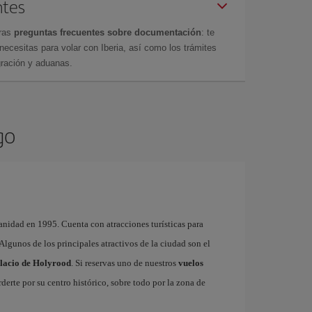
ntes
tras
preguntas frecuentes sobre documentación
: te
cesitas para volar con Iberia, así como los trámites
gración y aduanas.
go
nidad en 1995. Cuenta con atracciones turísticas para
. Algunos de los principales atractivos de la ciudad son el
lacio de Holyrood
. Si reservas uno de nuestros
vuelos
derte por su centro histórico, sobre todo por la zona de