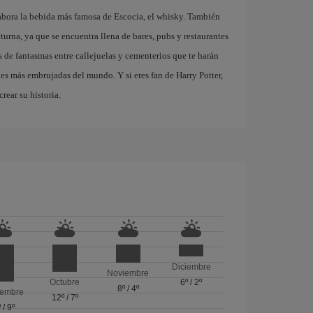
abora la bebida más famosa de Escocia, el whisky. También
turna, ya que se encuentra llena de bares, pubs y restaurantes
 de fantasmas entre callejuelas y cementerios que te harán
des más embrujadas del mundo. Y si eres fan de Harry Potter,
rear su historia.
Diciembre
Noviembre
Octubre
6º
/
2º
8º
/
4º
iembre
12º
/
7º
º
/
9º