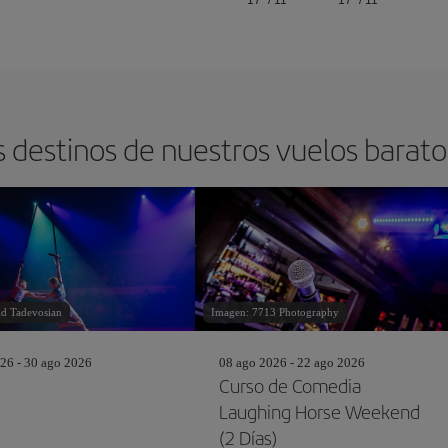
17º
/
11º
17º
/
11º
s destinos de nuestros vuelos barat
d Tadevosian
Imagen: 7713 Photography
26 - 30 ago 2026
08 ago 2026 - 22 ago 2026
Curso de Comedia
Laughing Horse Weekend
(2 Días)