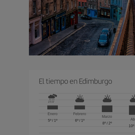
El tiempo en Edimburgo
Enero
Febrero
Marzo
Ab
5º
/
1º
6º
/
1º
8º
/
2º
10º