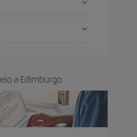
elo y de que las tarifas más baratas (turista)
dimburgo.
ra el vuelo más barato.
uelo a Edimburgo