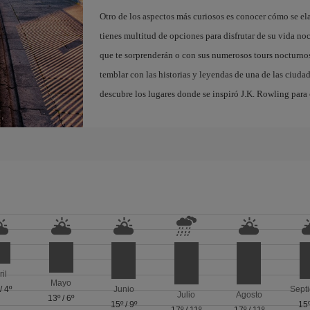
Otro de los aspectos más curiosos es conocer cómo se el
tienes multitud de opciones para disfrutar de su vida noc
que te sorprenderán o con sus numerosos tours nocturnos
temblar con las historias y leyendas de una de las ciuda
descubre los lugares donde se inspiró J.K. Rowling para c
ril
Mayo
/
4º
Junio
Sept
Julio
Agosto
13º
/
6º
15º
/
9º
15