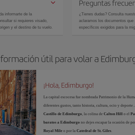
Preguntas frecue
da informarte de la
¿Tienes dudas? Consulta nues
sultar si requieres visado,
aclaramos los documentos que ne
rigen y el destino de tu vuelo.
específicos exigidos para la mi
nformación útil para volar a Edimbur
¡Hola, Edimburgo!
La capital escocesa fue nombrada Patrimonio de la Huma
diferentes gustos, tanto historia, cultura, ocio y deporte
Castillo de Edimburgo
, la colina de
Calton Hill
o el
Pa
baratos a Edimburgo
no dejes escapar la ocasión de per
Royal Mile
o por la
Catedral de St. Giles
.