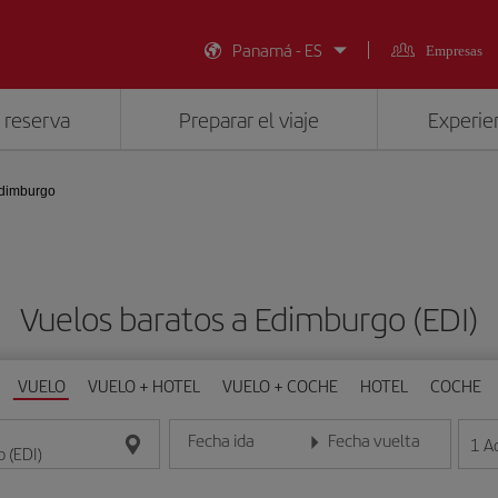
Panamá - ES
Empresas
 reserva
Preparar el viaje
Experien
dimburgo
Vuelos baratos a Edimburgo (EDI)
VUELO
VUELO + HOTEL
VUELO + COCHE
HOTEL
COCHE
Fecha ida
Fecha vuelta
1
A
Introduce la fecha en formato día/mes/año
Introduce la fecha en format