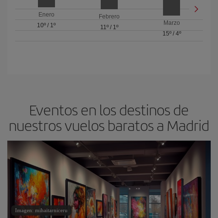
Enero
Febrero
Marzo
10º
/
1º
11º
/
1º
15º
/
4º
Eventos en los destinos de
nuestros vuelos baratos a Madrid
Imagen: mihaitarniceru