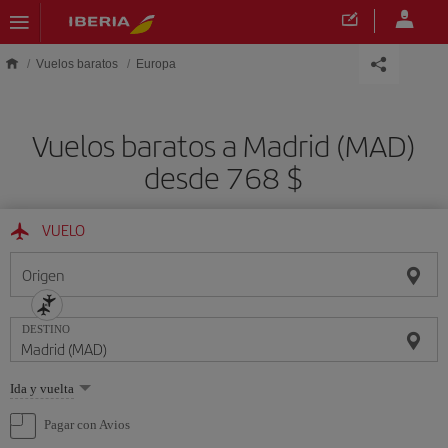
Saltar al contenido principal
Vuelos baratos
Europa
Vuelos baratos a Madrid (MAD)
desde 768 $
VUELO
Origen
DESTINO
Seleccione
Ida y vuelta
una
opción
Pagar con Avios