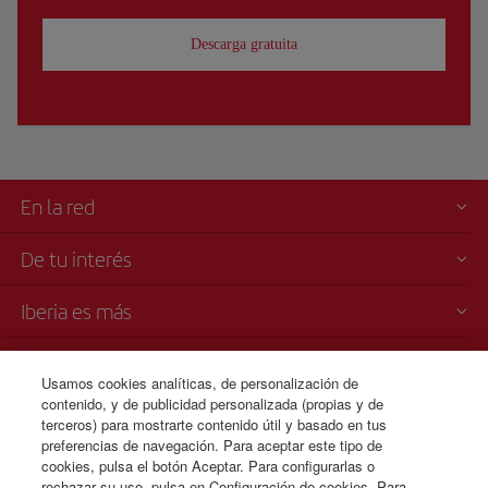
Descarga gratuita
En la red
De tu interés
Iberia es más
Transparencia
Usamos cookies analíticas, de personalización de
contenido, y de publicidad personalizada (propias y de
Venta telefónica
terceros) para mostrarte contenido útil y basado en tus
+51 1 701 46 15
preferencias de navegación. Para aceptar este tipo de
cookies, pulsa el botón Aceptar. Para configurarlas o
Lunes a domingo 00:00 - 24:00 horas ( español e inglés).
rechazar su uso, pulsa en Configuración de cookies. Para