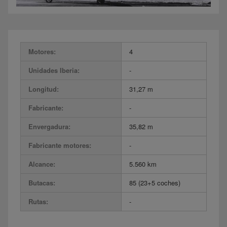
Motores:
4
Unidades Iberia:
-
Longitud:
31,27 m
Fabricante:
-
Envergadura:
35,82 m
Fabricante motores:
-
Alcance:
5.560 km
Butacas:
85 (23+5 coches)
Rutas:
-