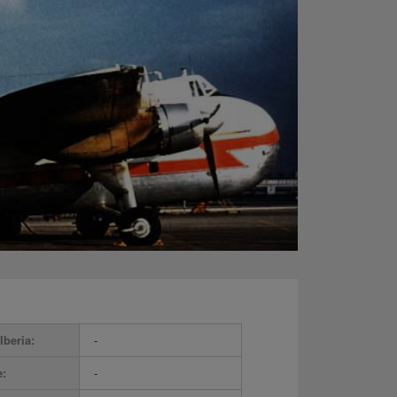
Iberia:
-
e:
-