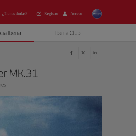
¿Tienes dudas?
Registro
Acceso
ia Iberia
Iberia Club
ter MK.31
nes