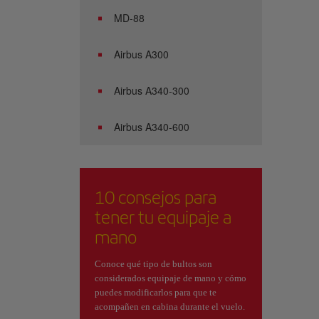
MD-88
Airbus A300
Airbus A340-300
Airbus A340-600
10 consejos para
tener tu equipaje a
mano
Conoce qué tipo de bultos son
considerados equipaje de mano y cómo
puedes modificarlos para que te
acompañen en cabina durante el vuelo.