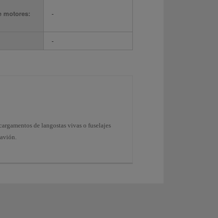
e motores:
-
-
cargamentos de langostas vivas o fuselajes
 avión.