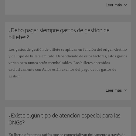
Leer más
militares, peregrinos
, personas con algún tipo de
discapacidad
o
mayores de 65 años
(excepto en vuelos interbaleares para mayores de
65 años).
¿Debo pagar siempre gastos de gestión de
No obstante, en nuestra página web puedes encontrar ofertas con precios
billetes?
muy interesantes, dependiendo de las fechas y la disponibilidad de los
vuelos.
Los gastos de gestión de billete se aplican en función del origen-destino
y del tipo de billete emitido. Dependiendo de estos factores, estos gastos
varian pero nunca serán reembolsables. Los billetes obtenidos
exclusivamente con Avios están exentos del pago de los gastos de
gestión.
Las gestiones de cambios de ruta y de reembolsos también tienen un
gasto de gestión, variable en cada mercado.
Leer más
Puedes ver los gastos de gestión por cada billete y clase de tarifa en
Iberia.com, en la
Tabla de gastos de gestión
.
¿Existe algún tipo de atención especial para las
ONGs?
En Iberia ofrecemos tarifas que se comercializan únicamente a través de