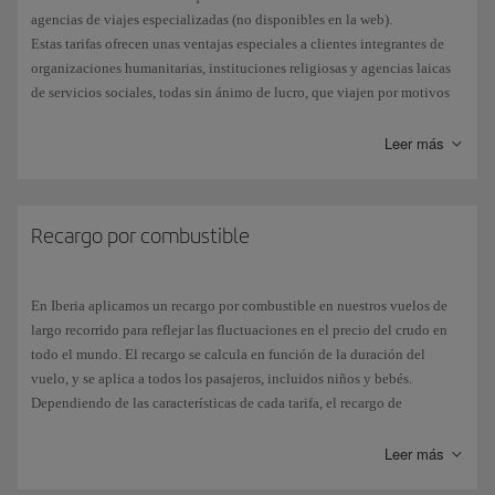
agencias de viajes especializadas (no disponibles en la web).
Estas tarifas ofrecen unas ventajas especiales a clientes integrantes de
organizaciones humanitarias, instituciones religiosas y agencias laicas
de servicios sociales, todas sin ánimo de lucro, que viajen por motivos
humanitarios. Se aplican a la mayoría de destinos de la red de Iberia
(excluidos los domésticos), tanto en clase Turista, Turista Premium,
Leer más
como en Business, ya sea para viajes solo de ida, o de ida y vuelta, en
vuelos operados por Iberia.
Recargo por combustible
En Iberia aplicamos un recargo por combustible en nuestros vuelos de
largo recorrido para reflejar las fluctuaciones en el precio del crudo en
todo el mundo. El recargo se calcula en función de la duración del
vuelo, y se aplica a todos los pasajeros, incluidos niños y bebés.
Dependiendo de las características de cada tarifa, el recargo de
combustible podrá ser reembolsable.
Leer más