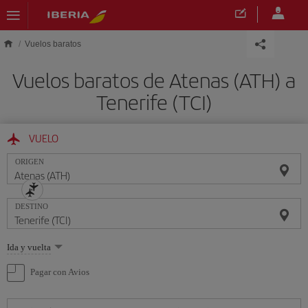
Saltar al contenido principal
Vuelos baratos
Vuelos baratos de Atenas (ATH) a
Tenerife (TCI)
VUELO
ORIGEN
DESTINO
Seleccione
Ida y vuelta
una
opción
Pagar con Avios