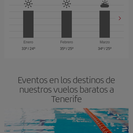
Enero
Febrero
Marzo
33º
/
24º
35º
/
25º
34º
/
25º
Eventos en los destinos de
nuestros vuelos baratos a
Tenerife