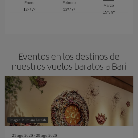
Enero
Febrero
Marzo
12º
/
7º
12º
/
7º
15º
/
9º
Eventos en los destinos de
nuestros vuelos baratos a Bari
Imagen: Nurdiani Latifah
21 ago 2026 - 29 ago 2026