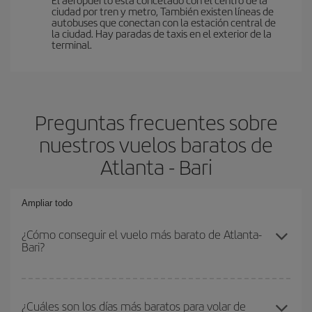
ciudad por tren y metro, También existen líneas de
autobuses que conectan con la estación central de
la ciudad. Hay paradas de taxis en el exterior de la
terminal.
Preguntas frecuentes sobre
nuestros vuelos baratos de
Atlanta - Bari
Ampliar todo
¿Cómo conseguir el vuelo más barato de Atlanta-
Bari?
Podrás ahorrar en tu billete de avión de Atlanta-Bari-dest y
conseguir el vuelo más barato si evitas temporadas altas,
¿Cuáles son los días más baratos para volar de