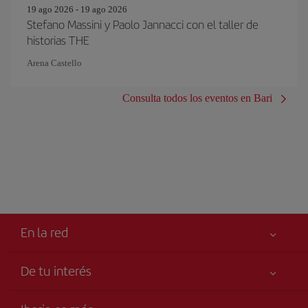
19 ago 2026 - 19 ago 2026
Stefano Massini y Paolo Jannacci con el taller de
historias THE
Arena Castello
Consulta todos los eventos en Bari
En la red
De tu interés
Libro de reclamaciones
Tu seguridad es lo primero