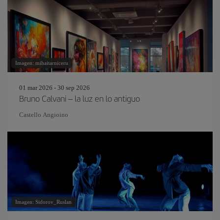
Imagen: mihaitarniceru
01 mar 2026 - 30 sep 2026
Bruno Calvani – la luz en lo antiguo
Castello Angioino
Imagen: Sidorov_Ruslan