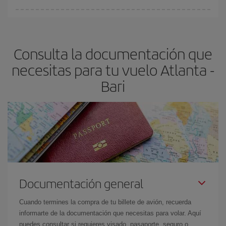
fundamental
para conseguir
vuelos baratos a Atlanta-Bari-dest
.
En Iberia, tenemos distintas tarifas para garantizarte el mejor
precio según tus necesidades de viaje. La tarifa básica, te
asegura el vuelo más barato.
Consulta la documentación que
necesitas para tu vuelo Atlanta -
Bari
Documentación general
Cuando termines la compra de tu billete de avión, recuerda
informarte de la documentación que necesitas para volar. Aquí
puedes consultar si requieres visado, pasaporte, seguro o