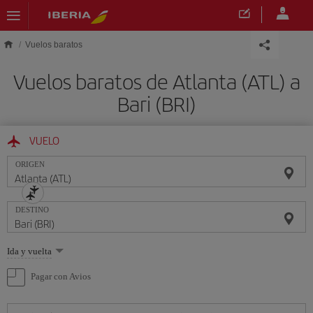
Saltar al contenido principal
Vuelos baratos
Vuelos baratos de Atlanta (ATL) a
Bari (BRI)
VUELO
ORIGEN
DESTINO
Seleccione
Ida y vuelta
una
opción
Pagar con Avios