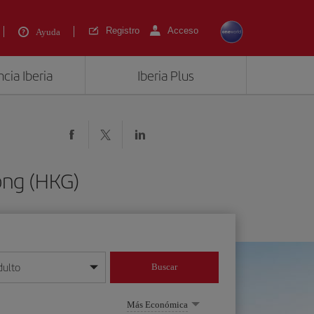
Registro
Acceso
Ayuda
cia Iberia
Iberia Plus
ong (HKG)
dulto
Buscar
o día/mes/año
Más Económica