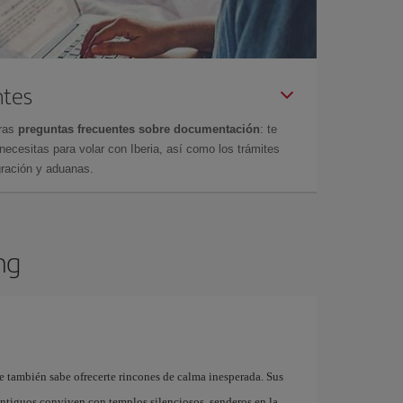
ntes
tras
preguntas frecuentes sobre documentación
: te
cesitas para volar con Iberia, así como los trámites
gración y aduanas.
ng
 también sabe ofrecerte rincones de calma inesperada. Sus
ntiguos conviven con templos silenciosos, senderos en la