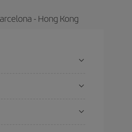
Barcelona - Hong Kong
 compras con antelación y puedes ser flexible
ratos
. Dinos desde dónde vuelas, a dónde
ra días cercanos
, tanto de ida como de vuelta,
gunos
horarios
puede que te hagan ahorrar aún
eral las Navidades, la Semana Santa y los