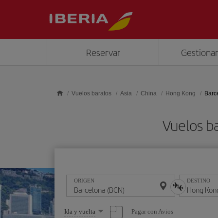
Saltar al contenido principal
Reservar
Gestionar
Vuelos baratos
Asia
China
Hong Kong
Barc
Vuelos b
ORIGEN
DESTINO
Seleccione
Pagar con Avios
Ida y vuelta