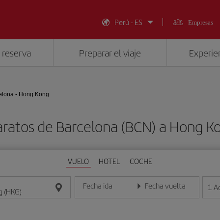
Perú - ES
Empresas
 reserva
Preparar el viaje
Experien
elona - Hong Kong
aratos de Barcelona (BCN) a Hong K
VUELO
HOTEL
COCHE
Fecha ida
Fecha vuelta
1
A
Introduce la fecha en formato día/mes/año
Introduce la fecha en format