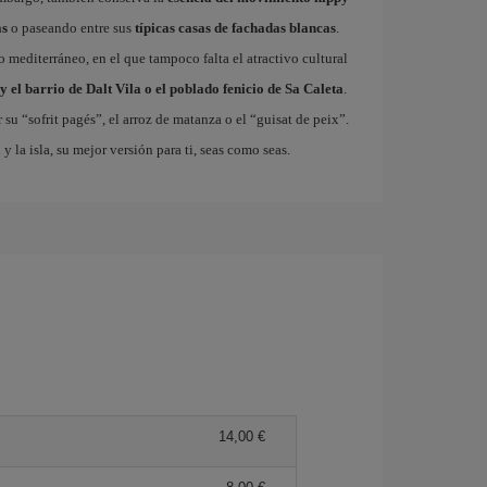
as
o paseando entre sus
típicas casas de fachadas blancas
.
so mediterráneo, en el que tampoco falta el atractivo cultural
y el barrio de Dalt Vila o el poblado fenicio de Sa Caleta
.
 su “sofrit pagés”, el arroz de matanza o el “guisat de peix”.
a
y la isla, su mejor versión para ti, seas como seas.
14,00 €