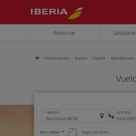
Saltar al contenido principal
Reservar
Gestionar
Vuelos baratos
Europa
España
Islas Baleares
Vuelo
ORIGEN
DESTINO
Seleccione
Pagar con Avios
Ida y vuelta