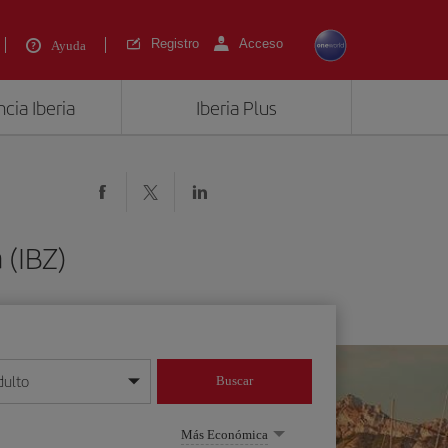
Registro
Acceso
Ayuda
cia Iberia
Iberia Plus
 (IBZ)
dulto
Buscar
o día/mes/año
Más Económica