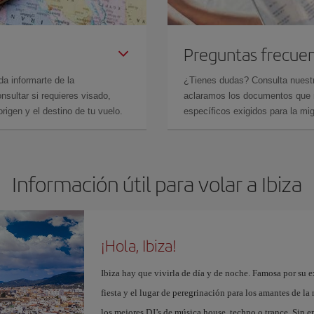
Preguntas frecue
da informarte de la
¿Tienes dudas? Consulta nues
sultar si requieres visado,
aclaramos los documentos que ne
rigen y el destino de tu vuelo.
específicos exigidos para la mi
Información útil para volar a Ibiza
¡Hola, Ibiza!
Ibiza hay que vivirla de día y de noche. Famosa por su ex
fiesta y el lugar de peregrinación para los amantes de l
los mejores DJ’s de música house, techno o trance. Sin 