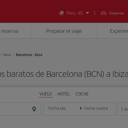
Perú - ES
Empresas
 reserva
Preparar el viaje
Experien
Ibiza
Barcelona - Ibiza
s baratos de Barcelona (BCN) a Ibiza
VUELO
HOTEL
COCHE
Fecha ida
Fecha vuelta
1
A
Introduce la fecha en formato día/mes/año
Introduce la fecha en format