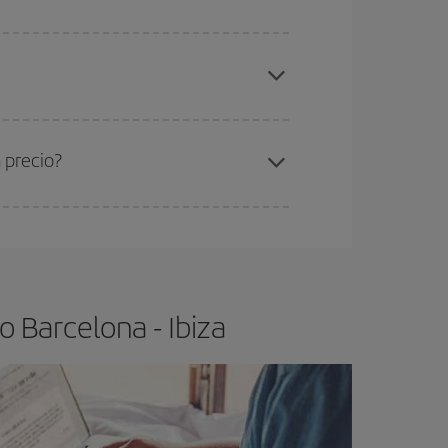
elo y de que las tarifas más baratas (turista)
rcelona-Ibiza-dest
.
ra el vuelo más barato.
 precio?
ser flexible.
Lo normal es que
cuanto antes
 poco abiertos, podrás
elegir el precio más
 Barcelona - Ibiza