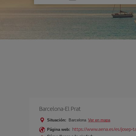
una
opción
Barcelona-El Prat
Situación:
Barcelona
Ver en mapa
https://www.aena.es/es/josep-ta
Página web: