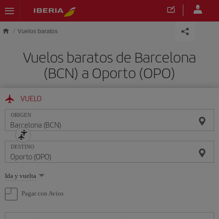
Saltar al contenido principal
Vuelos baratos
Vuelos baratos de Barcelona
(BCN) a Oporto (OPO)
VUELO
ORIGEN
DESTINO
Seleccione
Ida y vuelta
una
opción
Pagar con Avios