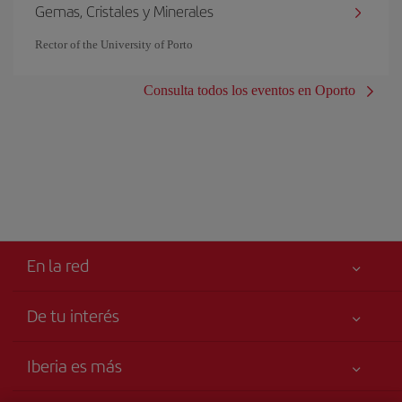
Gemas, Cristales y Minerales
Rector of the University of Porto
Consulta todos los eventos en Oporto
En la red
De tu interés
Libro de reclamaciones
Tu seguridad es lo primero
Iberia es más
Accesibilidad
Noticias y Novedades