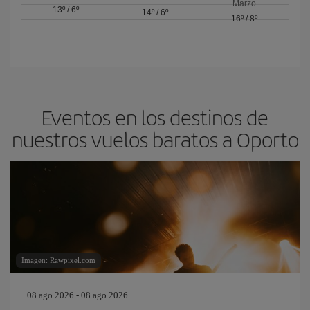
Marzo
13º
/
6º
14º
/
6º
16º
/
8º
Eventos en los destinos de
nuestros vuelos baratos a Oporto
Imagen: Rawpixel.com
08 ago 2026 - 08 ago 2026