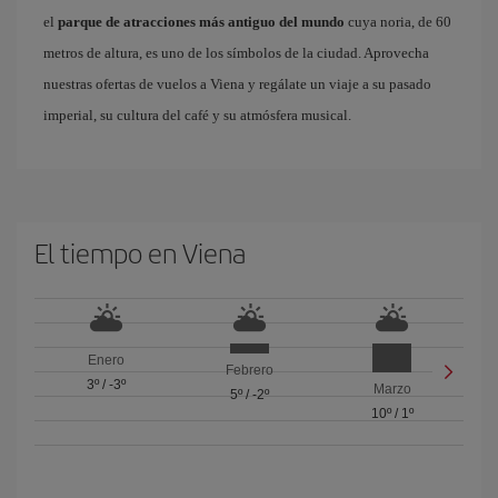
el
parque de atracciones más antiguo del mundo
cuya noria, de 60
metros de altura, es uno de los símbolos de la ciudad. Aprovecha
nuestras ofertas de vuelos a Viena y regálate un viaje a su pasado
imperial, su cultura del café y su atmósfera musical.
El tiempo en Viena
Enero
Febrero
3º
/
-3º
Marzo
5º
/
-2º
10º
/
1º