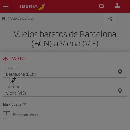
Saltar al contenido principal
Vuelos baratos
Vuelos baratos de Barcelona
(BCN) a Viena (VIE)
VUELO
ORIGEN
DESTINO
Seleccione
Ida y vuelta
una
opción
Pagar con Avios