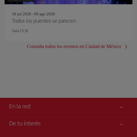
30 jul 2026 - 09 ago 2026
Todos los puentes se parecen
Sala CCB
Consulta todos los eventos en Ciudad de México
En la red
De tu interés
Libro de reclamaciones
Tu seguridad es lo primero