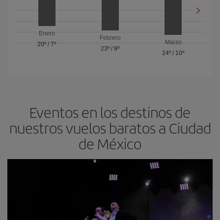
Enero
Febrero
Marzo
20º
/
7º
23º
/
9º
24º
/
10º
Eventos en los destinos de
nuestros vuelos baratos a Ciudad
de México