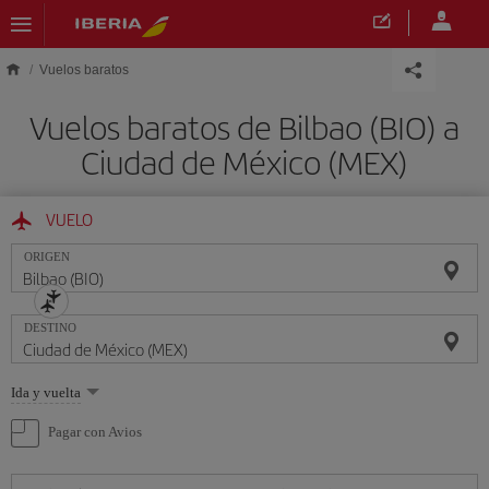
Saltar al contenido principal
Vuelos baratos
Vuelos baratos de Bilbao (BIO) a
Ciudad de México (MEX)
VUELO
ORIGEN
DESTINO
Seleccione
Ida y vuelta
una
opción
Pagar con Avios