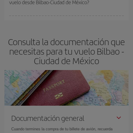
vuelo desde Bilbao-Ciudad de México?
y de que las tarifas más baratas (turista) estén disponibles o se
vayan agotando. Por eso, comprar con antelación es
fundamental
para conseguir
vuelos baratos a Bilbao-Ciudad de
En Iberia, tenemos distintas tarifas para garantizarte el mejor
México-dest
.
precio según tus necesidades de viaje. La tarifa básica, te
asegura el vuelo más barato.
Consulta la documentación que
necesitas para tu vuelo Bilbao -
Ciudad de México
Documentación general
Cuando termines la compra de tu billete de avión, recuerda