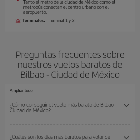
Tanto el metro de la ciudad de México como el
metrobús conectan el centro urbano con el
aeropuerto.
Terminales:
Terminal 1 y 2.
Preguntas frecuentes sobre
nuestros vuelos baratos de
Bilbao - Ciudad de México
Ampliar todo
¿Cómo conseguir el vuelo más barato de Bilbao-
Ciudad de México?
Podrás ahorrar en tu billete de avión de Bilbao-Ciudad de México-
dest y conseguir el vuelo más barato si evitas temporadas altas,
¿Cuáles son los días más baratos para volar de