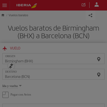
Saltar al contenido principal
Vuelos baratos
Vuelos baratos de Birmingham
(BHX) a Barcelona (BCN)
VUELO
ORIGEN
DESTINO
Seleccione
Ida y vuelta
una
opción
Pagar con Avios