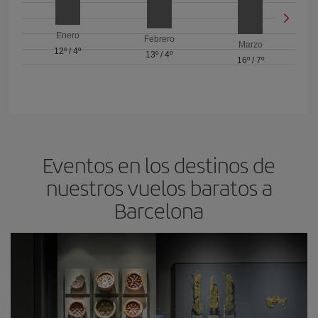
Enero
Febrero
Marzo
12º
/
4º
13º
/
4º
16º
/
7º
Eventos en los destinos de
nuestros vuelos baratos a
Barcelona