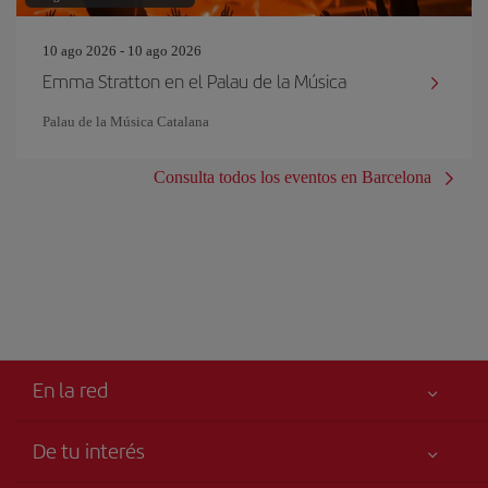
10 ago 2026 - 10 ago 2026
Emma Stratton en el Palau de la Música
Palau de la Música Catalana
Consulta todos los eventos en Barcelona
En la red
De tu interés
Libro de reclamaciones