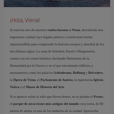
¡Hola, Viena!
Si reservas uno de nuestros
vuelos baratos a Viena
, descubrirás una
imponente ciudad cuyo legado artístico e intelectual resulta
imprescindible para comprender la historia europea y mundial de los
dos últimos siglos. La cuna de Schubert, Freud o Wittgenstein,
cuenta con un centro histórico declarado Patrimonio de la
Humanidad por la Unesco y en el que encontrarás edificios y
monumentos como los palacios
Schönbrunn
,
Hofburg
y
Belvedere
,
la
Ópera de Viena
, el
Parlamento de Austria
, la majestuosa
Iglesia
Votiva
o el
Museo de Historia del Arte
.
Si te apetece soltar al niño que llevas dentro, no te pierdas el
Prater
,
el
parque de atracciones más antiguo del mundo
cuya noria, de 60
metros de altura, es uno de los símbolos de la ciudad. Aprovecha