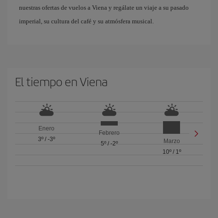
nuestras ofertas de vuelos a Viena y regálate un viaje a su pasado
imperial, su cultura del café y su atmósfera musical.
El tiempo en Viena
Enero
Febrero
3º
/
-3º
Marzo
5º
/
-2º
10º
/
1º