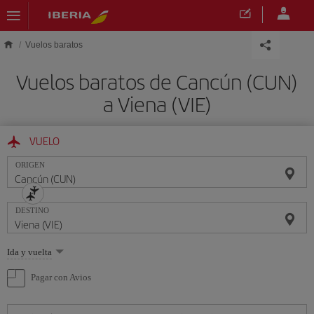
Saltar al contenido principal
Vuelos baratos
Vuelos baratos de Cancún (CUN)
a Viena (VIE)
VUELO
ORIGEN
DESTINO
Seleccione
Ida y vuelta
una
opción
Pagar con Avios