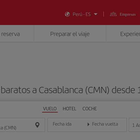
Perú - ES
Empresas
 reserva
Preparar el viaje
Experien
 baratos a Casablanca (CMN) desde
VUELO
HOTEL
COCHE
Fecha ida
Fecha vuelta
1
A
Introduce la fecha en formato día/mes/año
Introduce la fecha en format