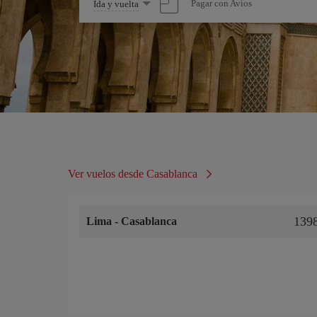
Seleccione
Pagar con Avios
Ida y vuelta
una
opción
Ver vuelos desde Casablanca
139
Lima
-
Casablanca