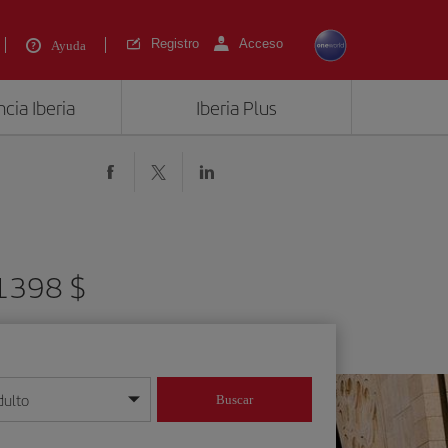
Registro
Acceso
Ayuda
cia Iberia
Iberia Plus
 1398 $
dulto
Buscar
o día/mes/año