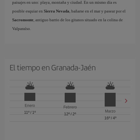
paisajes en uno: playa, montaña y ciudad. En un mismo día es
posible esquiar en
Sierra Nevada
, bañarse en el mar y pasear por el
Sacromonte
, antiguo barrio de los gitanos situado en la colina de
Valparaíso.
El tiempo en Granada-Jaén
Enero
Febrero
Marzo
11º
/
1º
12º
/
2º
16º
/
4º