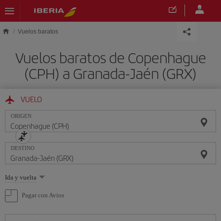
Saltar al contenido principal
Vuelos baratos
Vuelos baratos de Copenhague
(CPH) a Granada-Jaén (GRX)
VUELO
ORIGEN
DESTINO
Seleccione
Ida y vuelta
una
opción
Pagar con Avios