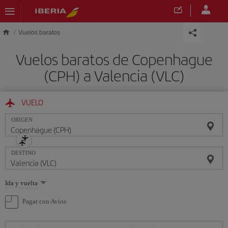
Saltar al contenido principal
Vuelos baratos
Vuelos baratos de Copenhague
(CPH) a Valencia (VLC)
VUELO
ORIGEN
DESTINO
Seleccione
Ida y vuelta
una
opción
Pagar con Avios