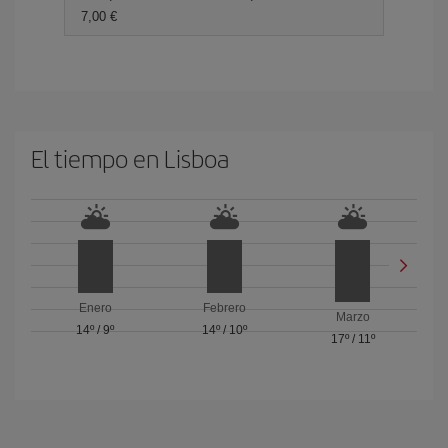
7,00 €
El tiempo en Lisboa
Enero
Febrero
Marzo
14º
/
9º
14º
/
10º
17º
/
11º