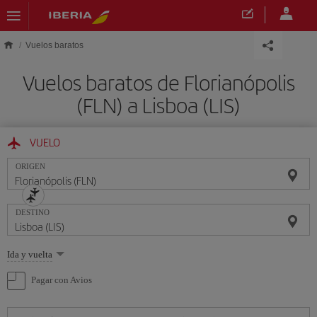
Saltar al contenido principal
Vuelos baratos
Vuelos baratos de Florianópolis
(FLN) a Lisboa (LIS)
VUELO
ORIGEN
DESTINO
Seleccione
Ida y vuelta
una
opción
Pagar con Avios