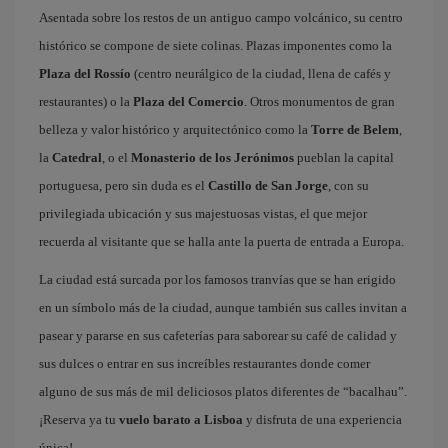
Asentada sobre los restos de un antiguo campo volcánico, su centro
histórico se compone de siete colinas. Plazas imponentes como la
Plaza del Rossío
(centro neurálgico de la ciudad, llena de cafés y
restaurantes) o la
Plaza del Comercio
. Otros monumentos de gran
belleza y valor histórico y arquitectónico como la
Torre de Belem
,
la
Catedral
, o el
Monasterio de los Jerónimos
pueblan la capital
portuguesa, pero sin duda es el
Castillo de San Jorge
, con su
privilegiada ubicación y sus majestuosas vistas, el que mejor
recuerda al visitante que se halla ante la puerta de entrada a Europa.
La ciudad está surcada por los famosos tranvías que se han erigido
en un símbolo más de la ciudad, aunque también sus calles invitan a
pasear y pararse en sus cafeterías para saborear su café de calidad y
sus dulces o entrar en sus increíbles restaurantes donde comer
alguno de sus más de mil deliciosos platos diferentes de “bacalhau”.
¡Reserva ya tu
vuelo barato a Lisboa
y disfruta de una experiencia
única!