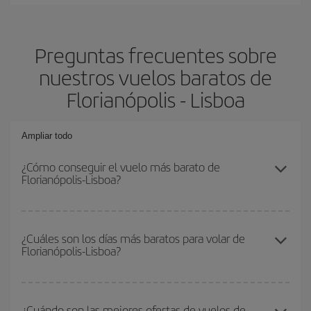
Preguntas frecuentes sobre
nuestros vuelos baratos de
Florianópolis - Lisboa
Ampliar todo
¿Cómo conseguir el vuelo más barato de
Florianópolis-Lisboa?
Podrás ahorrar en tu billete de avión de Florianópolis-Lisboa-dest y
conseguir el vuelo más barato si evitas temporadas altas,
¿Cuáles son los días más baratos para volar de
Florianópolis-Lisboa?
compras con antelación y puedes ser flexible con las fechas y
horarios de ida y vuelta.
Para saber qué días te saldrá más económico volar, solo tienes
que empezar una consulta en nuestro
buscador de vuelos
¿Cuándo son las mejores ofertas de vuelos de