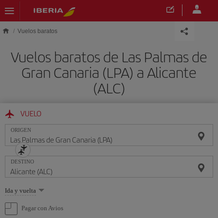
Saltar al contenido principal
Vuelos baratos
Vuelos baratos de Las Palmas de
Gran Canaria (LPA) a Alicante
(ALC)
VUELO
ORIGEN
DESTINO
Seleccione
Ida y vuelta
una
opción
Pagar con Avios