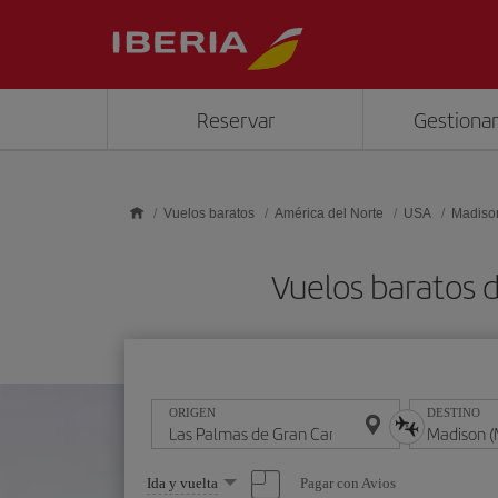
Saltar al contenido principal
Reservar
Gestionar
Vuelos baratos
América del Norte
USA
Madiso
Vuelos baratos 
ORIGEN
DESTINO
Seleccione
Pagar con Avios
Ida y vuelta