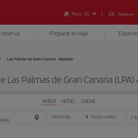
Perú - ES
Empresas
 reserva
Preparar el viaje
Experien
n
Las Palmas de Gran Canaria - Madison
de Las Palmas de Gran Canaria (LPA)
VUELO
HOTEL
COCHE
Fecha ida
Fecha vuelta
1
A
Introduce la fecha en formato día/mes/año
Introduce la fecha en format