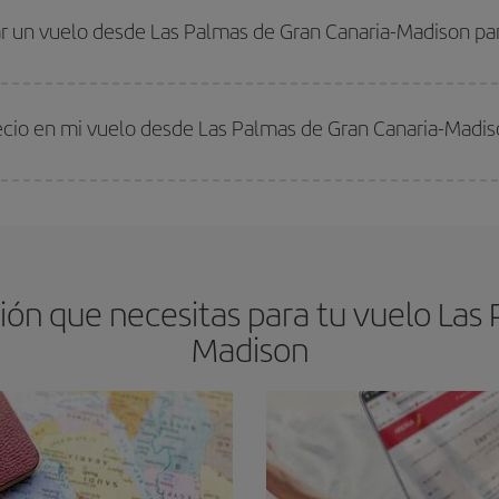
drán. Además, si buscas los vuelos con las fechas y los horarios del viaje un
r un vuelo desde Las Palmas de Gran Canaria-Madison par
s encontrarás. Los precios dependen de las plazas que queden libres en el vu
 comprar con antelación es
fundamental
para conseguir
vuelos baratos a L
recio en mi vuelo desde Las Palmas de Gran Canaria-Madi
arte el mejor precio según tus necesidades de viaje. La tarifa básica, te asegu
ón que necesitas para tu vuelo Las 
Madison