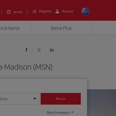
Registro
Acceso
Ayuda
cia Iberia
Iberia Plus
 a Madison (MSN)
dulto
Buscar
o día/mes/año
Más Económica